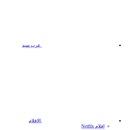
عرب سيد
الافلام
افلام Netfilx