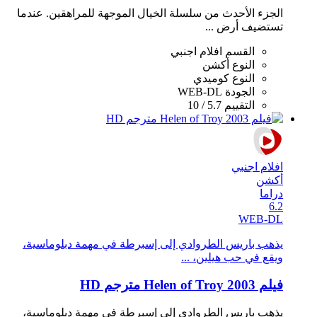
الجزء الأحدث من سلسلة الخيال الموجهة للمراهقين. عندما
تستضيف أرض ...
القسم
افلام اجنبي
النوع
أكشن
النوع
كوميدي
الجودة
WEB-DL
التقييم
5.7 / 10
افلام اجنبي
أكشن
دراما
6.2
WEB-DL
يذهب باريس الطروادي إلى إسبرطة في مهمة دبلوماسية،
ويقع في حب هيلين، ...
فيلم Helen of Troy 2003 مترجم HD
يذهب باريس الطروادي إلى إسبرطة في مهمة دبلوماسية،