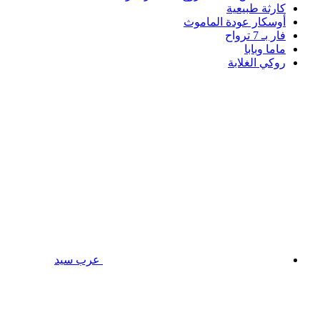
كارثة طبيعية
أوسكار عودة الماموث
فار بـ 7 ترواح
ماما وبابا
روكي الغلابة
عرب سيد