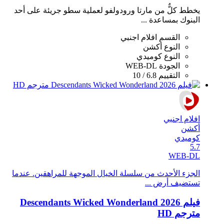
يخطط كلٌّ من مارتا ورودولفو لعملية سطو جريئة على أحد
البنوك بمساعدة ...
القسم
افلام اجنبي
النوع
أكشن
النوع
كوميدي
الجودة
WEB-DL
التقييم
6.8 / 10
افلام اجنبي
أكشن
كوميدي
5.7
WEB-DL
الجزء الأحدث من سلسلة الخيال الموجهة للمراهقين. عندما
تستضيف أرض ...
فيلم Descendants Wicked Wonderland 2026
مترجم HD