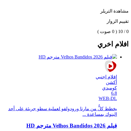
مشاهدة التريلر
تقييم الزوار
0 / 10
( 0 صوت )
افلام اخري
افلام اجنبي
أكشن
كوميدي
6.8
WEB-DL
يخطط كلٌّ من مارتا ورودولفو لعملية سطو جريئة على أحد
البنوك بمساعدة ...
فيلم Velhos Bandidos 2026 مترجم HD