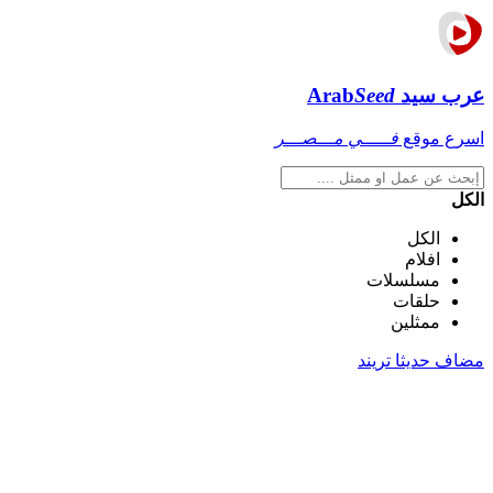
عرب سيد
Seed
Arab
اسرع موقع
فـــــي مـــصـــر
الكل
الكل
افلام
مسلسلات
حلقات
ممثلين
مضاف حديثا
تريند