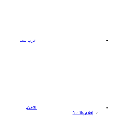
عرب سيد
الافلام
افلام Netfilx