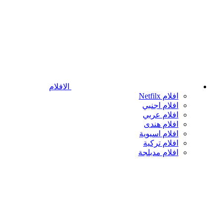
الافلام
افلام Netfilx
افلام اجنبي
افلام عربي
افلام هندى
افلام اسيوية
افلام تركية
افلام مدبلجة