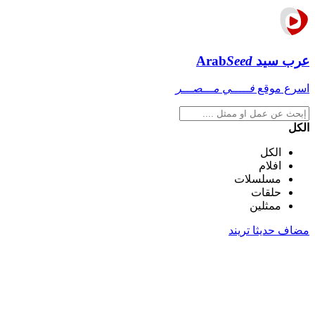
عرب سيد
Seed
Arab
اسرع موقع
فـــــي مـــصـــر
الكل
الكل
افلام
مسلسلات
حلقات
ممثلين
مضاف حديثا
تريند