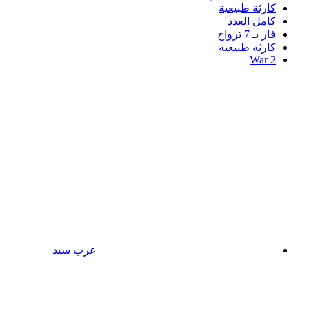
كارثة طبيعية
كامل العدد
فار بـ 7 ترواح
كارثة طبيعية
War 2
عرب سيد