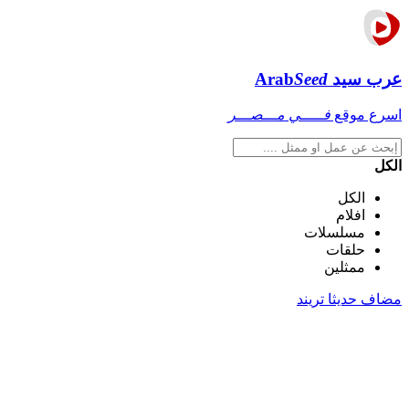
عرب سيد
Seed
Arab
اسرع موقع
فـــــي مـــصـــر
الكل
الكل
افلام
مسلسلات
حلقات
ممثلين
مضاف حديثا
تريند