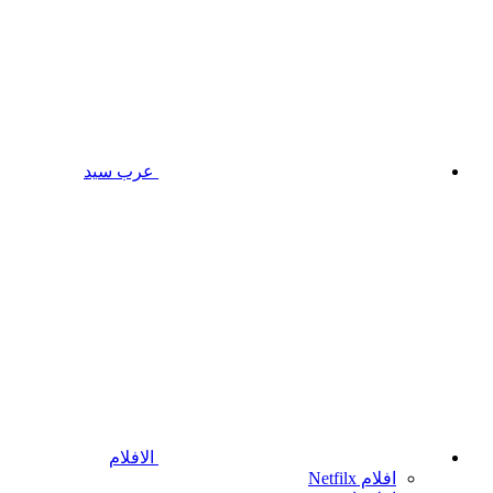
عرب سيد
الافلام
افلام Netfilx