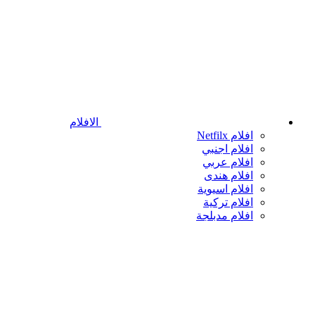
الافلام
افلام Netfilx
افلام اجنبي
افلام عربي
افلام هندى
افلام اسيوية
افلام تركية
افلام مدبلجة