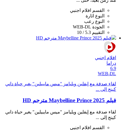
منذ زمن بعيد، حتى ...
القسم
افلام اجنبي
النوع
اثارة
النوع
رعب
الجودة
WEB-DL
التقييم
5.3 / 10
افلام اجنبي
دراما
6.9
WEB-DL
لقاء صدفة مع إيفلين ويليامز "ميس مايبيلين" يغير حياة داني
كينج إلى ...
فيلم Maybelline Prince 2025 مترجم HD
لقاء صدفة مع إيفلين ويليامز "ميس مايبيلين" يغير حياة داني
كينج إلى ...
القسم
افلام اجنبي