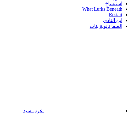
استنساخ
What Lurks Beneath
Restart
ابن النادي
الصفا ثانوية بنات
عرب سيد