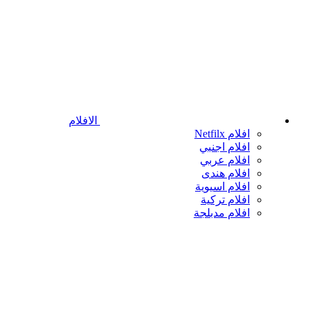
الافلام
افلام Netfilx
افلام اجنبي
افلام عربي
افلام هندى
افلام اسيوية
افلام تركية
افلام مدبلجة