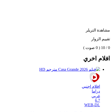
مشاهدة التريلر
تقييم الزوار
0 / 10
( 0 صوت )
افلام اخري
افلام اجنبي
دراما
غربي
6.7
WEB-DL