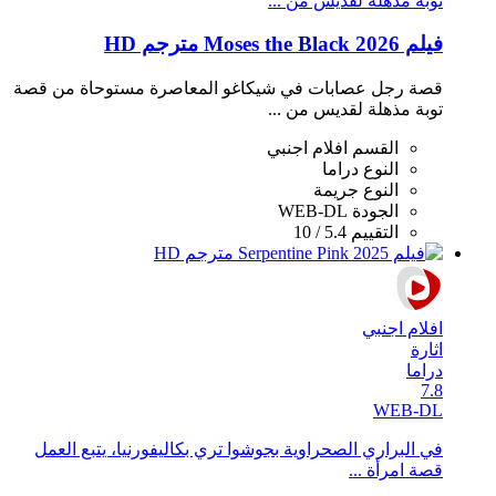
توبة مذهلة لقديس من ...
فيلم Moses the Black 2026 مترجم HD
قصة رجل عصابات في شيكاغو المعاصرة مستوحاة من قصة
توبة مذهلة لقديس من ...
القسم
افلام اجنبي
النوع
دراما
النوع
جريمة
الجودة
WEB-DL
التقييم
5.4 / 10
افلام اجنبي
اثارة
دراما
7.8
WEB-DL
في البراري الصحراوية بجوشوا تري بكاليفورنيا، يتبع العمل
قصة امرأة ...