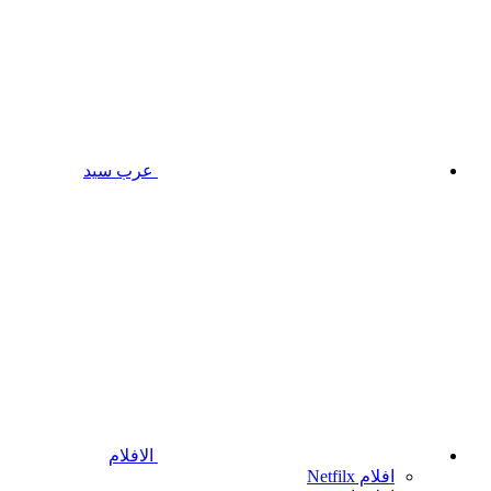
عرب سيد
الافلام
افلام Netfilx