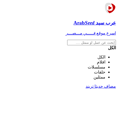
عرب سيد
Seed
Arab
اسرع موقع
فـــــي مـــصـــر
الكل
الكل
افلام
مسلسلات
حلقات
ممثلين
مضاف حديثا
تريند