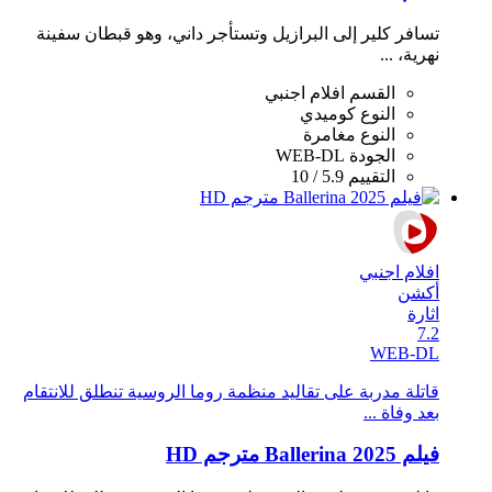
تسافر كلير إلى البرازيل وتستأجر داني، وهو قبطان سفينة
نهرية، ...
القسم
افلام اجنبي
النوع
كوميدي
النوع
مغامرة
الجودة
WEB-DL
التقييم
5.9 / 10
افلام اجنبي
أكشن
اثارة
7.2
WEB-DL
قاتلة مدربة على تقاليد منظمة روما الروسية تنطلق للانتقام
بعد وفاة ...
فيلم Ballerina 2025 مترجم HD