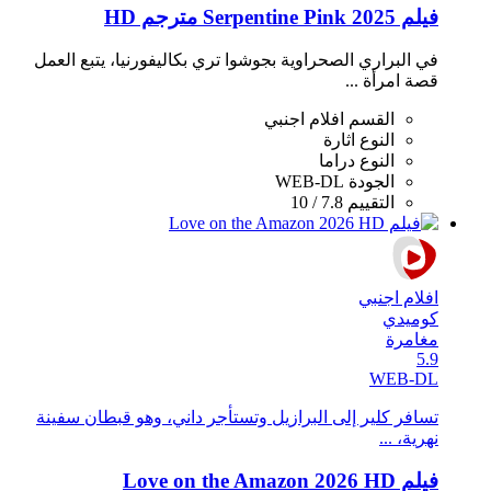
فيلم Serpentine Pink 2025 مترجم HD
في البراري الصحراوية بجوشوا تري بكاليفورنيا، يتبع العمل
قصة امرأة ...
القسم
افلام اجنبي
النوع
اثارة
النوع
دراما
الجودة
WEB-DL
التقييم
7.8 / 10
افلام اجنبي
كوميدي
مغامرة
5.9
WEB-DL
تسافر كلير إلى البرازيل وتستأجر داني، وهو قبطان سفينة
نهرية، ...
فيلم Love on the Amazon 2026 HD