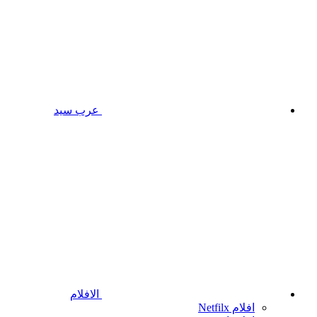
عرب سيد
الافلام
افلام Netfilx