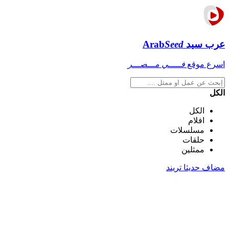
عرب سيد
Seed
Arab
اسرع موقع
فـــــي مـــصـــر
الكل
الكل
افلام
مسلسلات
حلقات
ممثلين
مضاف حديثا
تريند