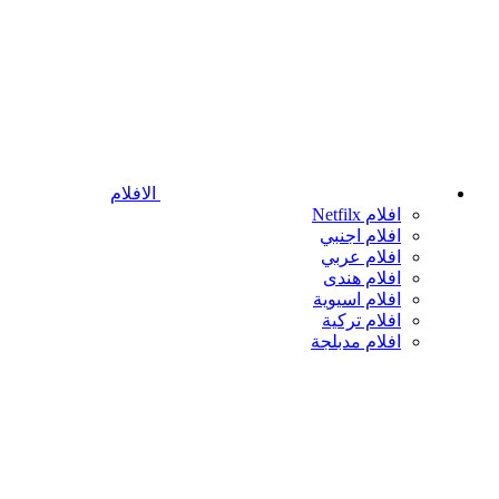
الافلام
افلام Netfilx
افلام اجنبي
افلام عربي
افلام هندى
افلام اسيوية
افلام تركية
افلام مدبلجة