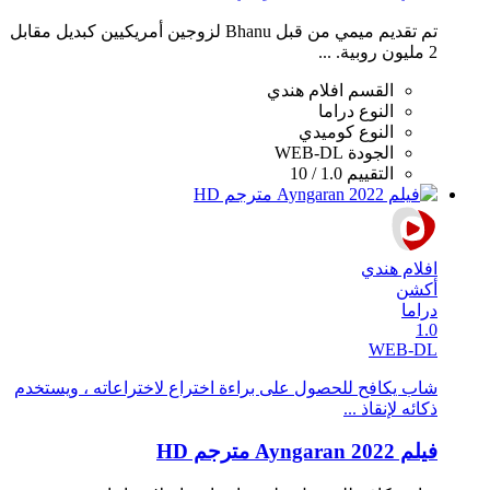
تم تقديم ميمي من قبل Bhanu لزوجين أمريكيين كبديل مقابل
2 مليون روبية. ...
القسم
افلام هندي
النوع
دراما
النوع
كوميدي
الجودة
WEB-DL
التقييم
1.0 / 10
افلام هندي
أكشن
دراما
1.0
WEB-DL
شاب يكافح للحصول على براءة اختراع لاختراعاته ، ويستخدم
ذكائه لإنقاذ ...
فيلم Ayngaran 2022 مترجم HD