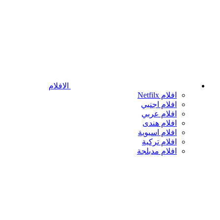
الافلام
افلام Netfilx
افلام اجنبي
افلام عربي
افلام هندى
افلام اسيوية
افلام تركية
افلام مدبلجة