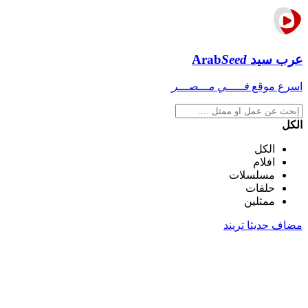
عرب سيد
Seed
Arab
اسرع موقع
فـــــي مـــصـــر
الكل
الكل
افلام
مسلسلات
حلقات
ممثلين
مضاف حديثا
تريند