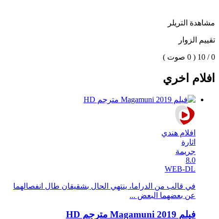
مشاهدة التريلر
تقييم الزوار
0 / 10
( 0 صوت )
افلام اخري
افلام هندي
اثارة
جريمة
8.0
WEB-DL
في قالب من الدراما، ينتهي الحال بشقيقان طال انفصالهما
عن بعضهما البعض ...
فيلم Magamuni 2019 مترجم HD