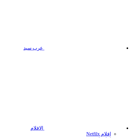
عرب سيد
الافلام
افلام Netfilx