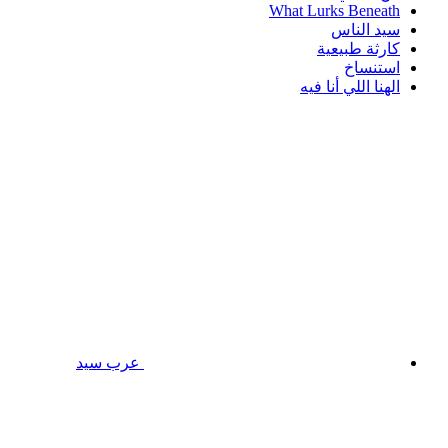
What Lurks Beneath
سيد الناس
كارثة طبيعية
استنساخ
الهنا اللي أنا فيه
عرب سيد