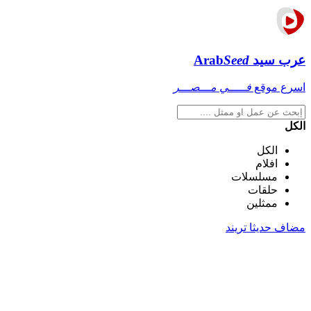
عرب سيد
Seed
Arab
اسرع موقع
فـــــي مـــصـــر
الكل
الكل
افلام
مسلسلات
حلقات
ممثلين
مضاف حديثا
تريند