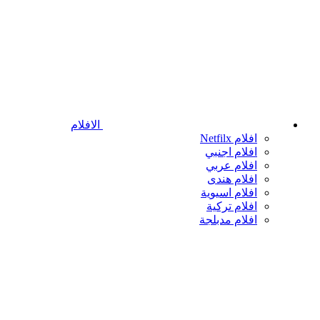
الافلام
افلام Netfilx
افلام اجنبي
افلام عربي
افلام هندى
افلام اسيوية
افلام تركية
افلام مدبلجة