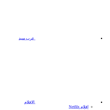
عرب سيد
الافلام
افلام Netfilx