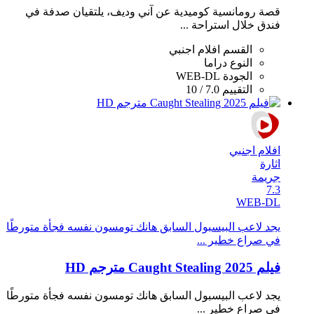
قصة رومانسية كوميدية عن آني وديف، يلتقيان صدفة في
فندق خلال استراحة ...
القسم
افلام اجنبي
النوع
دراما
الجودة
WEB-DL
التقييم
7.0 / 10
افلام اجنبي
اثارة
جريمة
7.3
WEB-DL
يجد لاعب البيسبول السابق هانك تومسون نفسه فجأة متورطًا
في صراع خطير ...
فيلم Caught Stealing 2025 مترجم HD
يجد لاعب البيسبول السابق هانك تومسون نفسه فجأة متورطًا
في صراع خطير ...