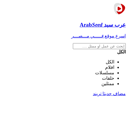
عرب سيد
Seed
Arab
اسرع موقع
فـــــي مـــصـــر
الكل
الكل
افلام
مسلسلات
حلقات
ممثلين
مضاف حديثا
تريند