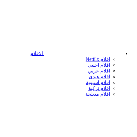
الافلام
افلام Netfilx
افلام اجنبي
افلام عربي
افلام هندى
افلام اسيوية
افلام تركية
افلام مدبلجة