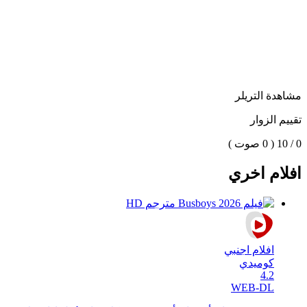
مشاهدة التريلر
تقييم الزوار
0 / 10
( 0 صوت )
افلام اخري
افلام اجنبي
كوميدي
4.2
WEB-DL