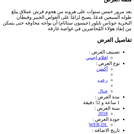
بعد مرور خمس سنوات على هروبه من هجوم قرش عملاق يبلغ
طوله السبعين قدمًا، يصبح لزامًا على الغواص الخبير وقبطان
البحرية جوناس تايلور (جيسون ستاثام) أن يواجه مخاوفه حتى يتمكن
من إنقاذ هؤلاء المُحاصرين في غواصة غارقة
تفاصيل العرض
تصنيف العرض :
افلام اجنبي
نوع العرض :
أكشن
رعب
خيال
مدة العرض :
1 ساعة و 52 دقيقة
سنة العرض :
2018
جودة العرض :
WEB-DL
تاريخ الاضافة :