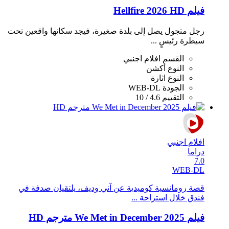
فيلم Hellfire 2026 HD
رجل متجول يصل إلى بلدة صغيرة، فيجد سكانها واقعين تحت
سيطرة رئيسٍ ...
القسم
افلام اجنبي
النوع
أكشن
النوع
اثارة
الجودة
WEB-DL
التقييم
4.6 / 10
افلام اجنبي
دراما
7.0
WEB-DL
قصة رومانسية كوميدية عن آني وديف، يلتقيان صدفة في
فندق خلال استراحة ...
فيلم We Met in December 2025 مترجم HD