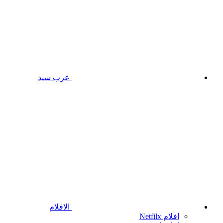
عرب سيد
الافلام
افلام Netfilx