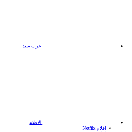
عرب سيد
الافلام
افلام Netfilx