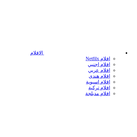
الافلام
افلام Netfilx
افلام اجنبي
افلام عربي
افلام هندى
افلام اسيوية
افلام تركية
افلام مدبلجة