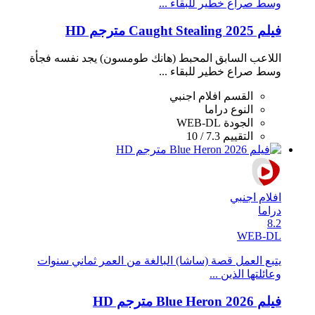
وسط صراع خطير للبقاء ...
فيلم Caught Stealing 2025 مترجم HD
اللاعب السابق المحبط (هانك طومسون) يجد نفسه فجأة
وسط صراع خطير للبقاء ...
القسم
افلام اجنبي
النوع
دراما
الجودة
WEB-DL
التقييم
7.3 / 10
افلام اجنبي
دراما
8.2
WEB-DL
يتبع العمل قصة (ساشا) البالغة من العمر ثماني سنوات
وعائلتها الذين ...
فيلم Blue Heron 2026 مترجم HD