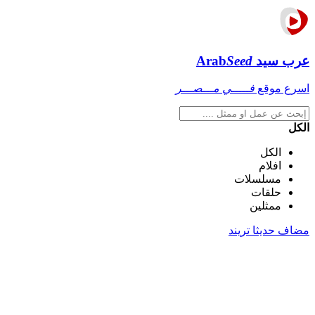
عرب سيد
Seed
Arab
اسرع موقع
فـــــي مـــصـــر
الكل
الكل
افلام
مسلسلات
حلقات
ممثلين
مضاف حديثا
تريند