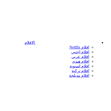
الافلام
افلام Netfilx
افلام اجنبي
افلام عربي
افلام هندى
افلام اسيوية
افلام تركية
افلام مدبلجة