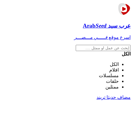
عرب سيد
Seed
Arab
اسرع موقع
فـــــي مـــصـــر
الكل
الكل
افلام
مسلسلات
حلقات
ممثلين
مضاف حديثا
تريند