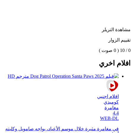
مشاهدة التريلر
تقييم الزوار
0 / 10
( 0 صوت )
افلام اخري
افلام اجنبي
كوميدي
مغامرة
4.4
WEB-DL
في مغامرة مثيرة خلال موسم الأعياد، يواجه صامويل وكلبته