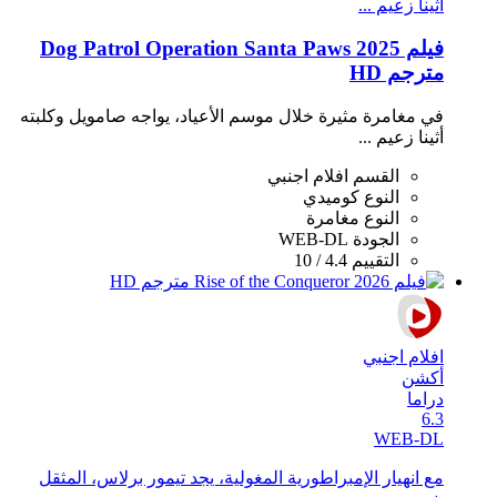
أثينا زعيم ...
فيلم Dog Patrol Operation Santa Paws 2025
مترجم HD
في مغامرة مثيرة خلال موسم الأعياد، يواجه صامويل وكلبته
أثينا زعيم ...
القسم
افلام اجنبي
النوع
كوميدي
النوع
مغامرة
الجودة
WEB-DL
التقييم
4.4 / 10
افلام اجنبي
أكشن
دراما
6.3
WEB-DL
مع انهيار الإمبراطورية المغولية، يجد تيمور برلاس، المثقل