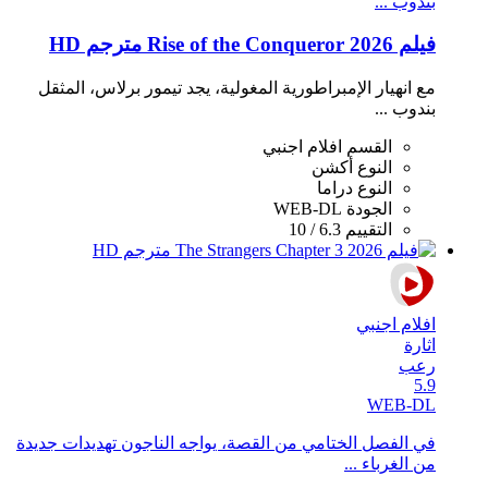
بندوب ...
فيلم Rise of the Conqueror 2026 مترجم HD
مع انهيار الإمبراطورية المغولية، يجد تيمور برلاس، المثقل
بندوب ...
القسم
افلام اجنبي
النوع
أكشن
النوع
دراما
الجودة
WEB-DL
التقييم
6.3 / 10
افلام اجنبي
اثارة
رعب
5.9
WEB-DL
في الفصل الختامي من القصة، يواجه الناجون تهديدات جديدة
من الغرباء ...