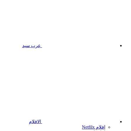
عرب سيد
الافلام
افلام Netfilx