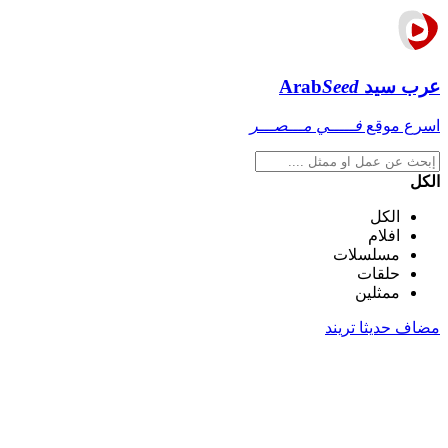
عرب سيد
Seed
Arab
اسرع موقع
فـــــي مـــصـــر
الكل
الكل
افلام
مسلسلات
حلقات
ممثلين
مضاف حديثا
تريند