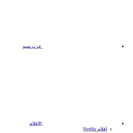
عرب سيد
الافلام
افلام Netfilx