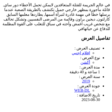
في عالم الجريمة للقتلة المتعاقدين لايمكن تحمل الأخطاء دور ساي,
قاتلة مأجورة بمظهر خارجي جميل تكتشف بالطريقة الصعبة عندما
يرسلها خطأ في مهمة غادرة لتبرأة أسمها, يطاردها معلمها السابق
كارلتون, ديجين براون وقائمة من المرضى النفسيين وتشكل تحالف
مع شخص غريب اغمض وأخته في سباق للتغلب على القوة المظلمة
للدفاع عن حياتها‎في
تفاصيل العرض
تصنيف العرض :
افلام اجنبي
نوع العرض :
أكشن
مدة العرض :
1 ساعة و 40 دقيقة
سنة العرض :
2019
جودة العرض :
WEB-DL
تاريخ الاضافة :
2023-08-30