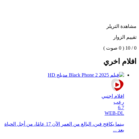
مشاهدة التريلر
تقييم الزوار
0 / 10
( 0 صوت )
افلام اخري
افلام اجنبي
رعب
6.7
WEB-DL
بينما يكافح فين، البالغ من العمر الآن 17 عامًا، من أجل الحياة
بعد ...