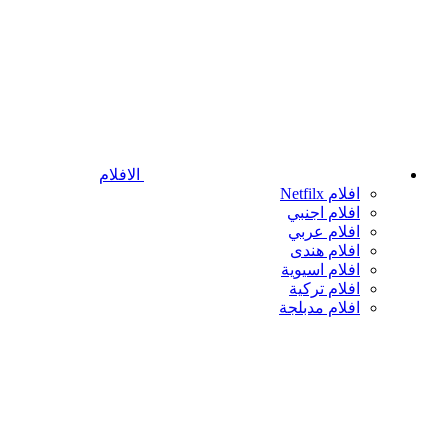
الافلام
افلام Netfilx
افلام اجنبي
افلام عربي
افلام هندى
افلام اسيوية
افلام تركية
افلام مدبلجة