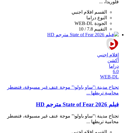
فلوريدا، ...
القسم
افلام اجنبي
النوع
دراما
الجودة
WEB-DL
التقييم
7.8 / 10
افلام اجنبي
أكشن
دراما
6.0
WEB-DL
تجتاح مدينة \"ساو باولو\" موجة عنف غير مسبوقة، فتضطر
محامية تربطها ...
فيلم State of Fear 2026 مترجم HD
تجتاح مدينة \"ساو باولو\" موجة عنف غير مسبوقة، فتضطر
محامية تربطها ...
القسم
افلام اجنبي