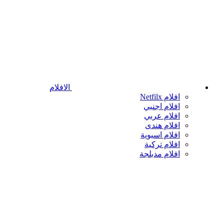
الافلام
افلام Netfilx
افلام اجنبي
افلام عربي
افلام هندى
افلام اسيوية
افلام تركية
افلام مدبلجة