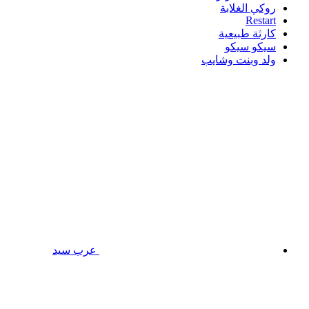
روكي الغلابة
Restart
كارثة طبيعية
سيكو سيكو
ولد وبنت وشايب
عرب سيد