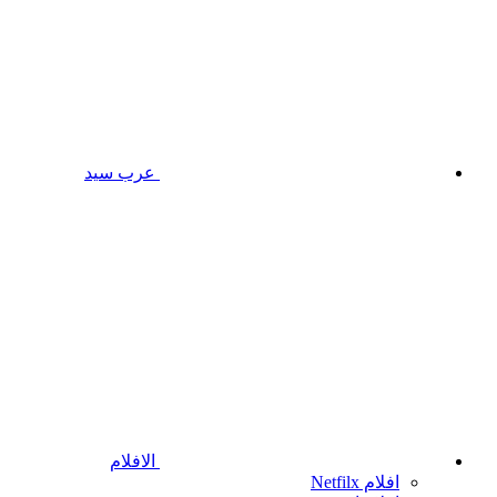
عرب سيد
الافلام
افلام Netfilx