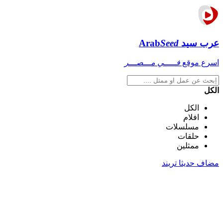
عرب سيد
Seed
Arab
اسرع موقع
فـــــي مـــصـــر
الكل
الكل
افلام
مسلسلات
حلقات
ممثلين
مضاف حديثا
تريند