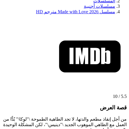
المسلسلات
مسلسلات أجنبية
مسلسل Made with Love 2026 مترجم HD
5.5 / 10
قصة العرض
من أجل إنقاذ مطعم والدتها، لا تجد الطاهية الطموحة \"لوكا\" بُدًّا من
العمل مع الطاهي الموهوب الجديد \"دينيس\"، لكن المشكلة الوحيدة