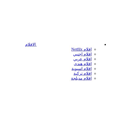
الافلام
افلام Netfilx
افلام اجنبي
افلام عربي
افلام هندى
افلام اسيوية
افلام تركية
افلام مدبلجة