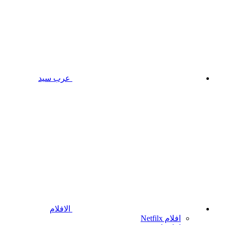
عرب سيد
الافلام
افلام Netfilx