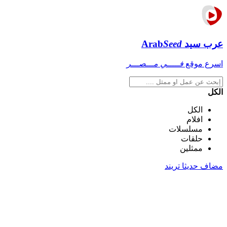
عرب سيد
Seed
Arab
اسرع موقع
فـــــي مـــصـــر
الكل
الكل
افلام
مسلسلات
حلقات
ممثلين
مضاف حديثا
تريند