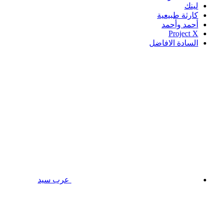
لينك
كارثة طبيعية
أحمد وأحمد
Project X
السادة الافاضل
عرب سيد