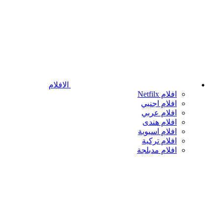
الافلام
افلام Netfilx
افلام اجنبي
افلام عربي
افلام هندى
افلام اسيوية
افلام تركية
افلام مدبلجة