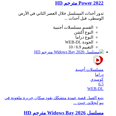
Power 2022 مترجم HD
تدور أحداث المسلسل خلال العصر الثاني في اﻷرض
الوسطى، قبل أحداث ...
القسم
مسلسلات أجنبية
النوع
أكشن
النوع
دراما
الجودة
WEB-DL
التقييم
6.9 / 10
مسلسلات أجنبية
دراما
كوميدي
6.5
WEB-DL
يتبع العمل قصة عمدة متشكك يقود سكان جزيرة ملعونة في
نيو إنجلاند، حيث ...
مسلسل Widows Bay 2026 مترجم HD