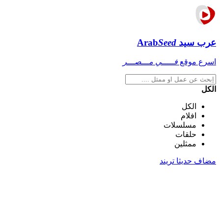
عرب سيد
Seed
Arab
اسرع موقع
فـــــي مـــصـــر
الكل
الكل
افلام
مسلسلات
حلقات
ممثلين
مضاف حديثا
تريند