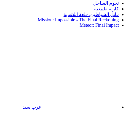
نجوم الساحل
كارثة طبيعية
قاتل الشياطين: قلعة اللانهاية
Mission: Impossible - The Final Reckoning
Meteor: Final Impact
عرب سيد