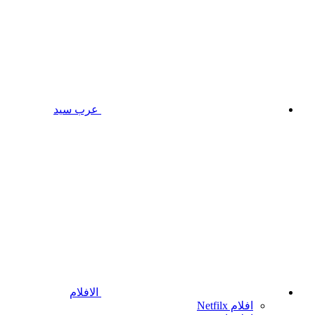
عرب سيد
الافلام
افلام Netfilx