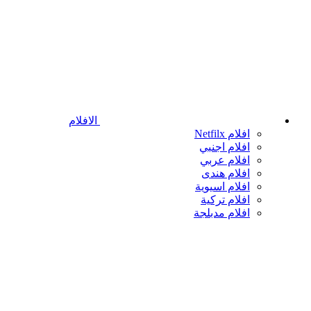
الافلام
افلام Netfilx
افلام اجنبي
افلام عربي
افلام هندى
افلام اسيوية
افلام تركية
افلام مدبلجة