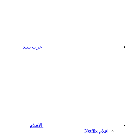
عرب سيد
الافلام
افلام Netfilx