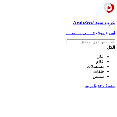
عرب سيد
Seed
Arab
اسرع موقع
فـــــي مـــصـــر
الكل
الكل
افلام
مسلسلات
حلقات
ممثلين
مضاف حديثا
تريند