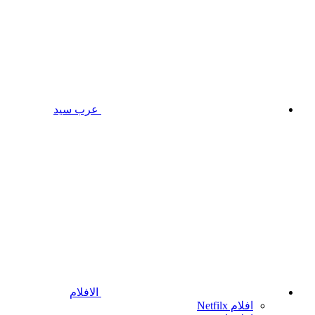
عرب سيد
الافلام
افلام Netfilx