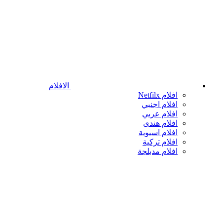
الافلام
افلام Netfilx
افلام اجنبي
افلام عربي
افلام هندى
افلام اسيوية
افلام تركية
افلام مدبلجة