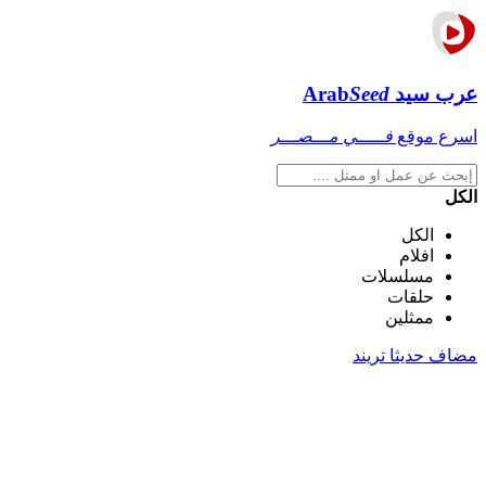
عرب سيد
Seed
Arab
اسرع موقع
فـــــي مـــصـــر
الكل
الكل
افلام
مسلسلات
حلقات
ممثلين
مضاف حديثا
تريند