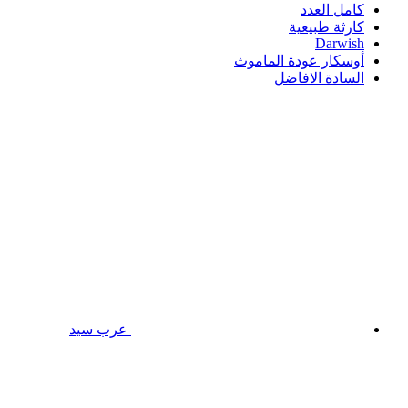
كامل العدد
كارثة طبيعية
Darwish
أوسكار عودة الماموث
السادة الافاضل
عرب سيد