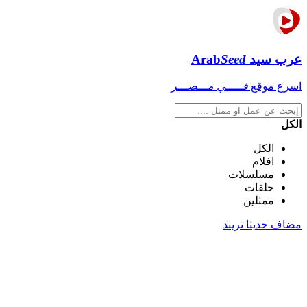
عرب سيد
Seed
Arab
اسرع موقع
فـــــي مـــصـــر
الكل
الكل
افلام
مسلسلات
حلقات
ممثلين
مضاف حديثا
تريند