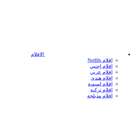
الافلام
افلام Netfilx
افلام اجنبي
افلام عربي
افلام هندى
افلام اسيوية
افلام تركية
افلام مدبلجة