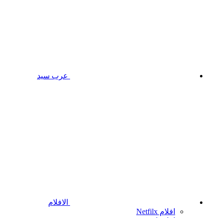
عرب سيد
الافلام
افلام Netfilx