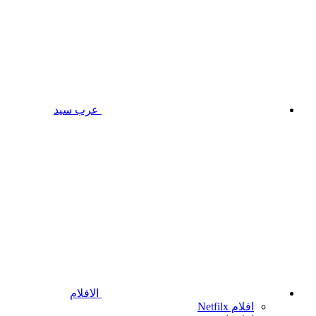
عرب سيد
الافلام
افلام Netfilx