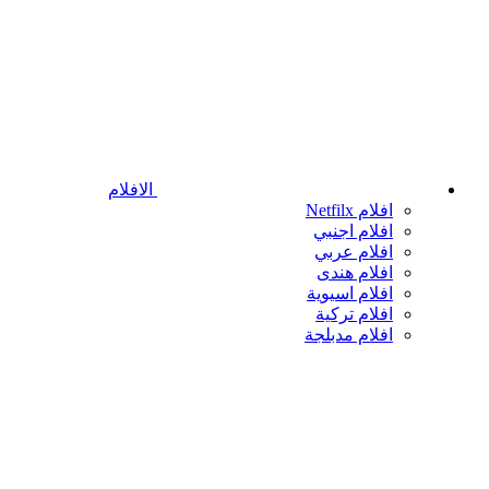
الافلام
افلام Netfilx
افلام اجنبي
افلام عربي
افلام هندى
افلام اسيوية
افلام تركية
افلام مدبلجة