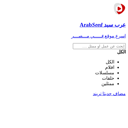
عرب سيد
Seed
Arab
اسرع موقع
فـــــي مـــصـــر
الكل
الكل
افلام
مسلسلات
حلقات
ممثلين
مضاف حديثا
تريند