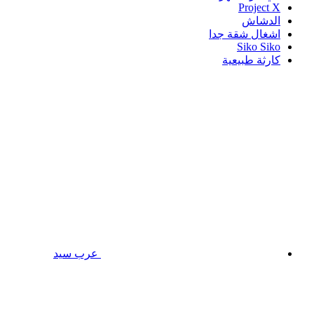
Project X
الدشاش
اشغال شقة جدا
Siko Siko
كارثة طبيعية
عرب سيد