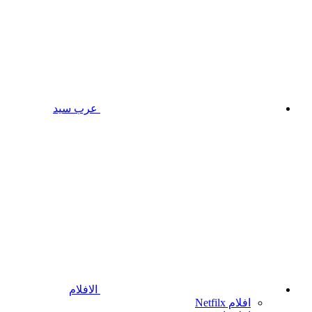
عرب سيد
الافلام
افلام Netfilx