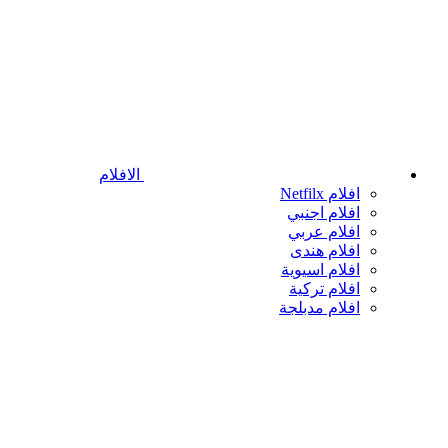
الافلام
افلام Netfilx
افلام اجنبي
افلام عربي
افلام هندى
افلام اسيوية
افلام تركية
افلام مدبلجة