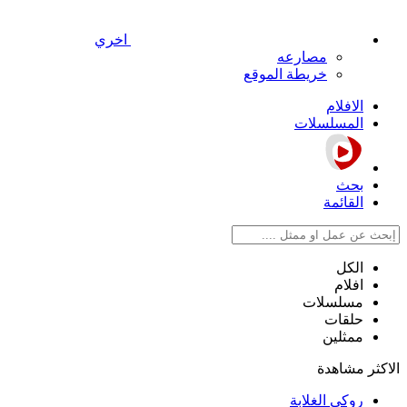
اخري
مصارعه
خريطة الموقع
الافلام
المسلسلات
بحث
القائمة
الكل
افلام
مسلسلات
حلقات
ممثلين
الاكثر مشاهدة
روكي الغلابة