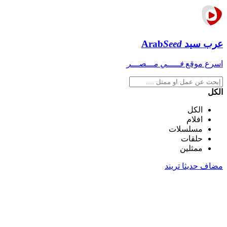
عرب سيد
Seed
Arab
اسرع موقع
فـــــي مـــصـــر
الكل
الكل
افلام
مسلسلات
حلقات
ممثلين
مضاف حديثا
تريند