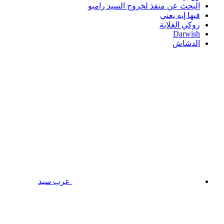
البحث عن منفذ لخروج السيد رامبو
فيها إيه يعني
روكي الغلابة
Darwish
الدشاش
عرب سيد