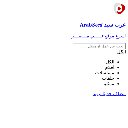
عرب سيد
Seed
Arab
اسرع موقع
فـــــي مـــصـــر
الكل
الكل
افلام
مسلسلات
حلقات
ممثلين
مضاف حديثا
تريند