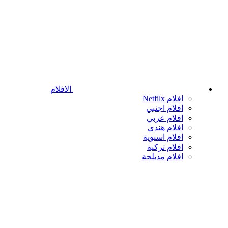
الافلام
افلام Netfilx
افلام اجنبي
افلام عربي
افلام هندى
افلام اسيوية
افلام تركية
افلام مدبلجة