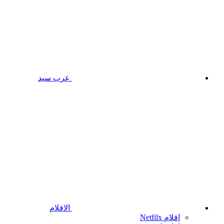
عرب سيد
الافلام
افلام Netfilx