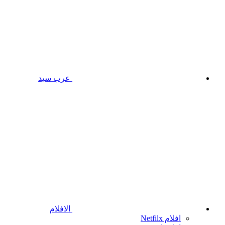
عرب سيد
الافلام
افلام Netfilx