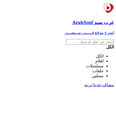
عرب سيد
Seed
Arab
اسرع موقع
فـــــي مـــصـــر
الكل
الكل
افلام
مسلسلات
حلقات
ممثلين
مضاف حديثا
تريند