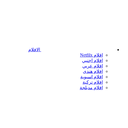
الافلام
افلام Netfilx
افلام اجنبي
افلام عربي
افلام هندى
افلام اسيوية
افلام تركية
افلام مدبلجة