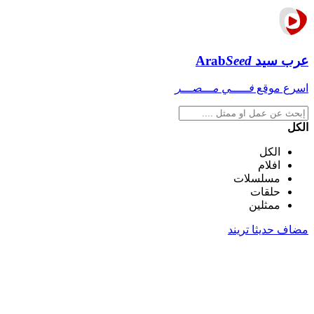
عرب سيد
Seed
Arab
اسرع موقع
فـــــي مـــصـــر
الكل
الكل
افلام
مسلسلات
حلقات
ممثلين
مضاف حديثا
تريند