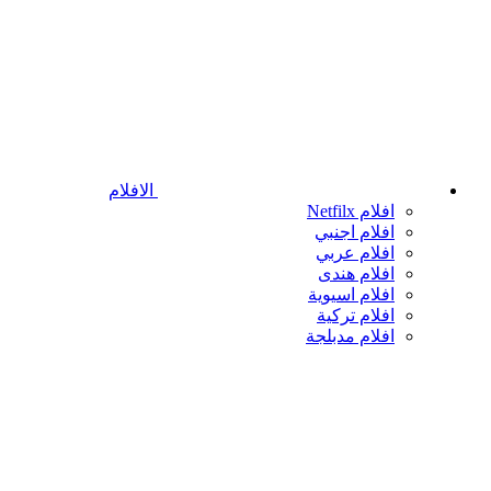
الافلام
افلام Netfilx
افلام اجنبي
افلام عربي
افلام هندى
افلام اسيوية
افلام تركية
افلام مدبلجة