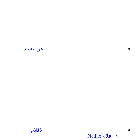
عرب سيد
الافلام
افلام Netfilx