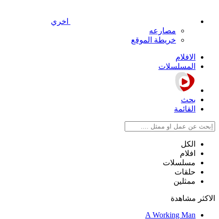
اخري
مصارعه
خريطة الموقع
الافلام
المسلسلات
بحث
القائمة
الكل
افلام
مسلسلات
حلقات
ممثلين
الاكثر مشاهدة
A Working Man