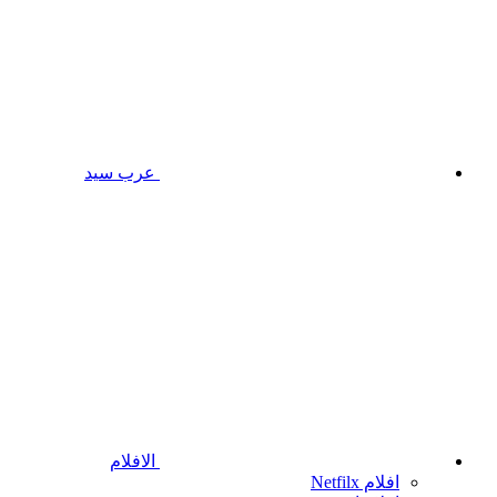
عرب سيد
الافلام
افلام Netfilx