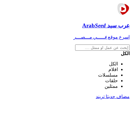
عرب سيد
Seed
Arab
اسرع موقع
فـــــي مـــصـــر
الكل
الكل
افلام
مسلسلات
حلقات
ممثلين
مضاف حديثا
تريند