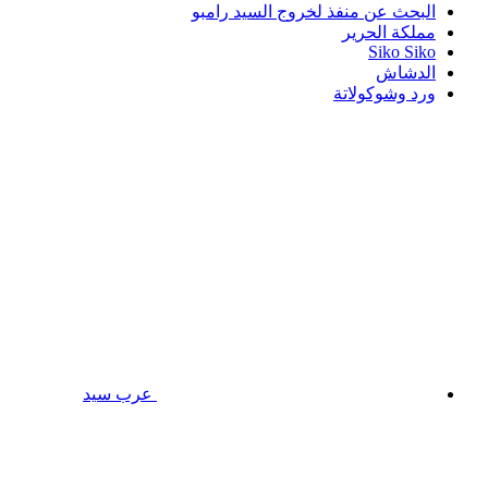
البحث عن منفذ لخروج السيد رامبو
مملكة الحرير
Siko Siko
الدشاش
ورد وشوكولاتة
عرب سيد