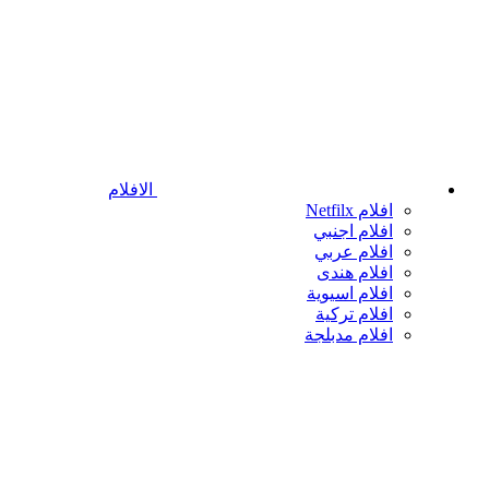
الافلام
افلام Netfilx
افلام اجنبي
افلام عربي
افلام هندى
افلام اسيوية
افلام تركية
افلام مدبلجة