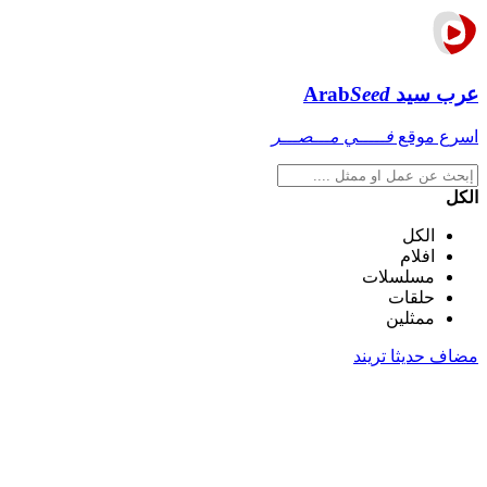
عرب سيد
Seed
Arab
اسرع موقع
فـــــي مـــصـــر
الكل
الكل
افلام
مسلسلات
حلقات
ممثلين
مضاف حديثا
تريند