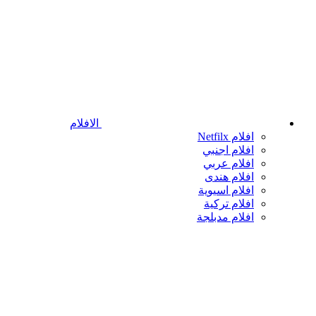
الافلام
افلام Netfilx
افلام اجنبي
افلام عربي
افلام هندى
افلام اسيوية
افلام تركية
افلام مدبلجة