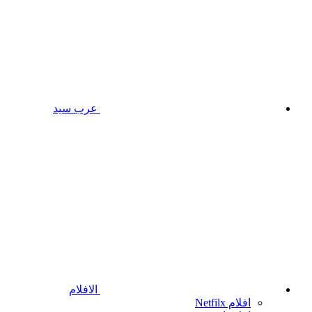
عرب سيد
الافلام
افلام Netfilx