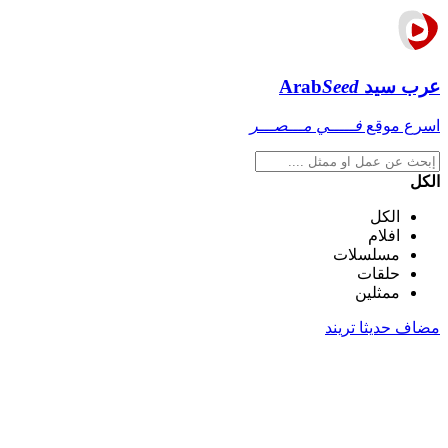
عرب سيد
Seed
Arab
اسرع موقع
فـــــي مـــصـــر
الكل
الكل
افلام
مسلسلات
حلقات
ممثلين
مضاف حديثا
تريند