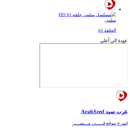
سلمى
الحلقة
61
عودة الى أعلي
عرب سيد
Seed
Arab
اسرع موقع
فـــــي مـــصـــر