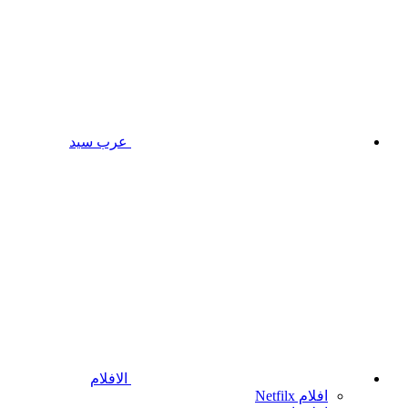
عرب سيد
الافلام
افلام Netfilx