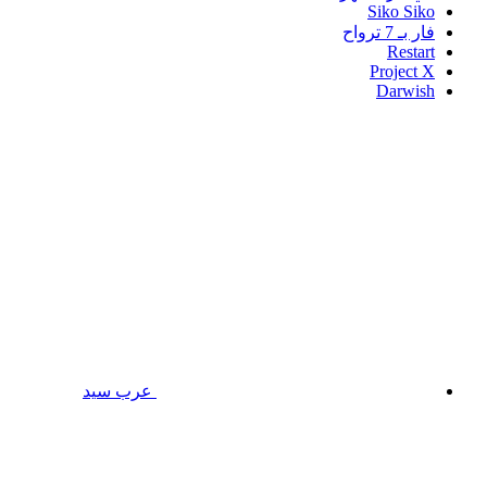
Siko Siko
فار بـ 7 ترواح
Restart
Project X
Darwish
عرب سيد