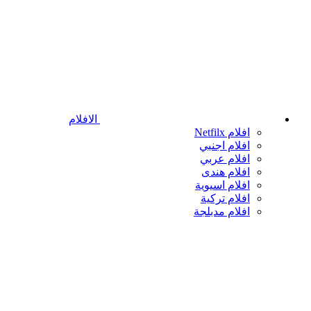
الافلام
افلام Netfilx
افلام اجنبي
افلام عربي
افلام هندى
افلام اسيوية
افلام تركية
افلام مدبلجة