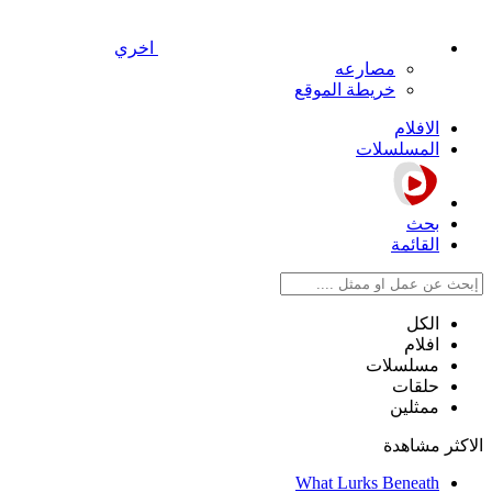
اخري
مصارعه
خريطة الموقع
الافلام
المسلسلات
بحث
القائمة
الكل
افلام
مسلسلات
حلقات
ممثلين
الاكثر مشاهدة
What Lurks Beneath