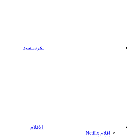
عرب سيد
الافلام
افلام Netfilx