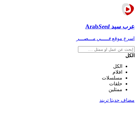
عرب سيد
Seed
Arab
اسرع موقع
فـــــي مـــصـــر
الكل
الكل
افلام
مسلسلات
حلقات
ممثلين
مضاف حديثا
تريند