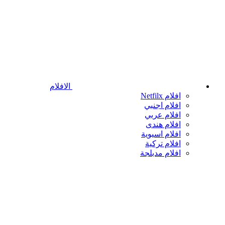
الافلام
افلام Netfilx
افلام اجنبي
افلام عربي
افلام هندى
افلام اسيوية
افلام تركية
افلام مدبلجة