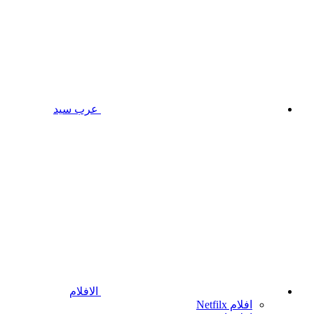
عرب سيد
الافلام
افلام Netfilx