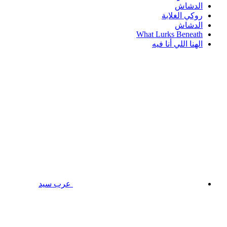
الدشاش
روكي الغلابة
الدشاش
What Lurks Beneath
الهنا اللي أنا فيه
عرب سيد