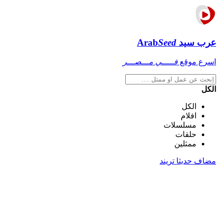
عرب سيد
Seed
Arab
اسرع موقع
فـــــي مـــصـــر
الكل
الكل
افلام
مسلسلات
حلقات
ممثلين
مضاف حديثا
تريند