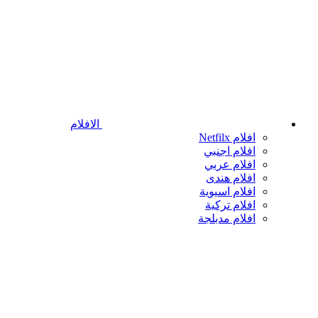
الافلام
افلام Netfilx
افلام اجنبي
افلام عربي
افلام هندى
افلام اسيوية
افلام تركية
افلام مدبلجة