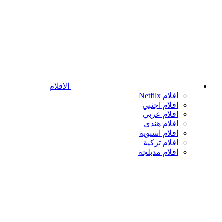
الافلام
افلام Netfilx
افلام اجنبي
افلام عربي
افلام هندى
افلام اسيوية
افلام تركية
افلام مدبلجة