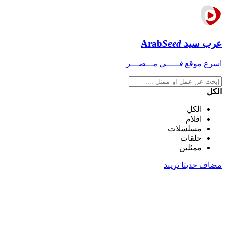
عرب سيد
Seed
Arab
اسرع موقع
فـــــي مـــصـــر
الكل
الكل
افلام
مسلسلات
حلقات
ممثلين
مضاف حديثا
تريند