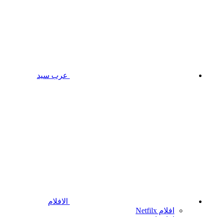
عرب سيد
الافلام
افلام Netfilx