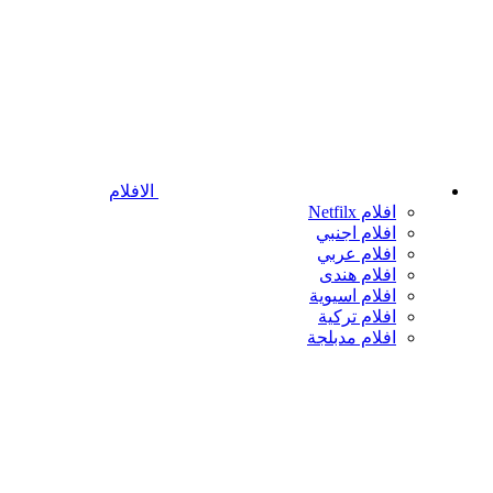
الافلام
افلام Netfilx
افلام اجنبي
افلام عربي
افلام هندى
افلام اسيوية
افلام تركية
افلام مدبلجة