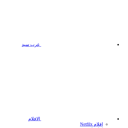
عرب سيد
الافلام
افلام Netfilx