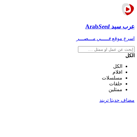
عرب سيد
Seed
Arab
اسرع موقع
فـــــي مـــصـــر
الكل
الكل
افلام
مسلسلات
حلقات
ممثلين
مضاف حديثا
تريند