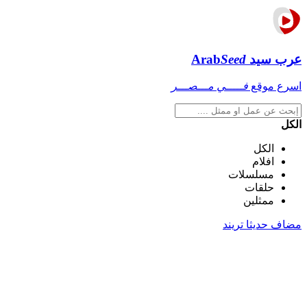
عرب سيد
Seed
Arab
اسرع موقع
فـــــي مـــصـــر
الكل
الكل
افلام
مسلسلات
حلقات
ممثلين
مضاف حديثا
تريند