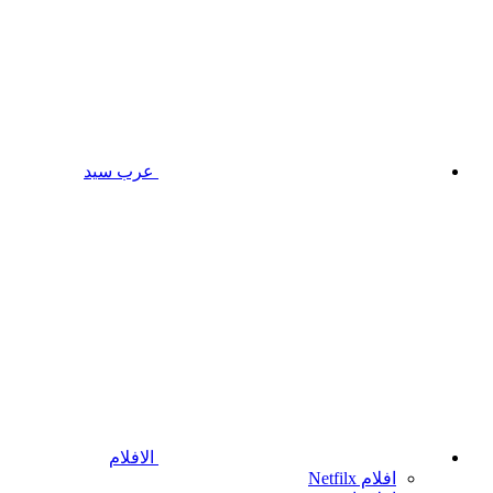
عرب سيد
الافلام
افلام Netfilx