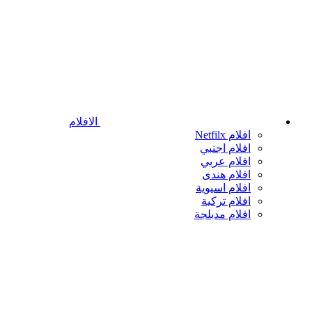
الافلام
افلام Netfilx
افلام اجنبي
افلام عربي
افلام هندى
افلام اسيوية
افلام تركية
افلام مدبلجة