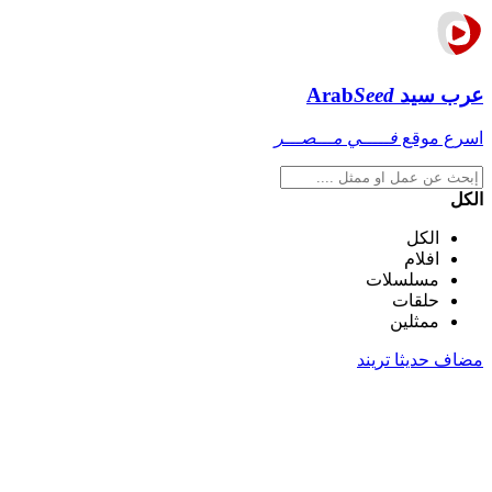
عرب سيد
Seed
Arab
اسرع موقع
فـــــي مـــصـــر
الكل
الكل
افلام
مسلسلات
حلقات
ممثلين
مضاف حديثا
تريند