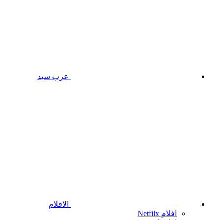
عرب سيد
الافلام
افلام Netfilx