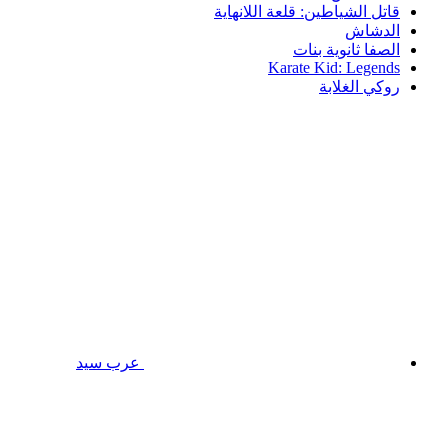
قاتل الشياطين: قلعة اللانهاية
الدشاش
الصفا ثانوية بنات
Karate Kid: Legends
روكي الغلابة
عرب سيد