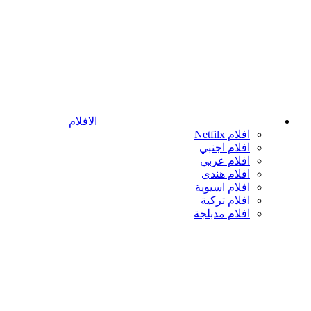
الافلام
افلام Netfilx
افلام اجنبي
افلام عربي
افلام هندى
افلام اسيوية
افلام تركية
افلام مدبلجة