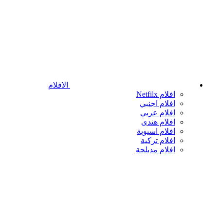
الافلام
افلام Netfilx
افلام اجنبي
افلام عربي
افلام هندى
افلام اسيوية
افلام تركية
افلام مدبلجة