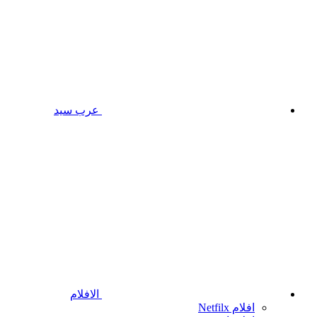
عرب سيد
الافلام
افلام Netfilx