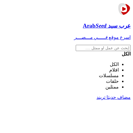
عرب سيد
Seed
Arab
اسرع موقع
فـــــي مـــصـــر
الكل
الكل
افلام
مسلسلات
حلقات
ممثلين
مضاف حديثا
تريند