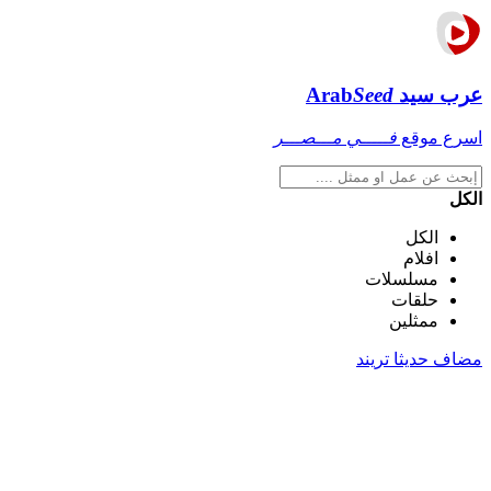
عرب سيد
Seed
Arab
اسرع موقع
فـــــي مـــصـــر
الكل
الكل
افلام
مسلسلات
حلقات
ممثلين
مضاف حديثا
تريند