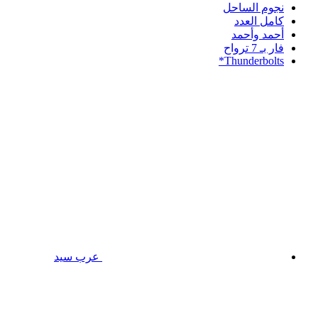
نجوم الساحل
كامل العدد
أحمد وأحمد
فار بـ 7 ترواح
Thunderbolts*
عرب سيد