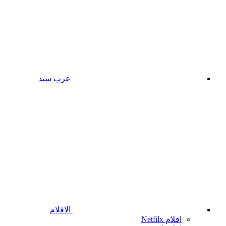
عرب سيد
الافلام
افلام Netfilx