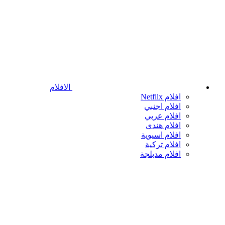
الافلام
افلام Netfilx
افلام اجنبي
افلام عربي
افلام هندى
افلام اسيوية
افلام تركية
افلام مدبلجة