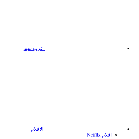
عرب سيد
الافلام
افلام Netfilx