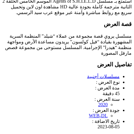
استمتع بـ مسلسل Agents of S.H.I.E.L.D الموسم الخامس الحلقة 2
الثانية مترجمة كاملة بجودة عالية HD مشاهدة اون لاين وتحميل
سريع مع روابط مباشرة وآمنة عبر موقع عرب سيد الرسمي.
قصة العرض
مسلسل يروي قصة مجموعة من عملاء “شيلد” المنظمة السرية
المشهورة بقيادة “فيل كولسون” يريدون مساعدة الأرض ومواجهة
منظمة “هيدرا” الإجرامية. المسلسل مستوحى من مجموعة قصص
مارفل المصورة
تفاصيل العرض
مسلسلات أجنبية
نوع العرض :
مدة العرض :
45 دقيقة
سنة العرض :
2020
جودة العرض :
WEB-DL
تاريخ الاضافة :
2023-08-05