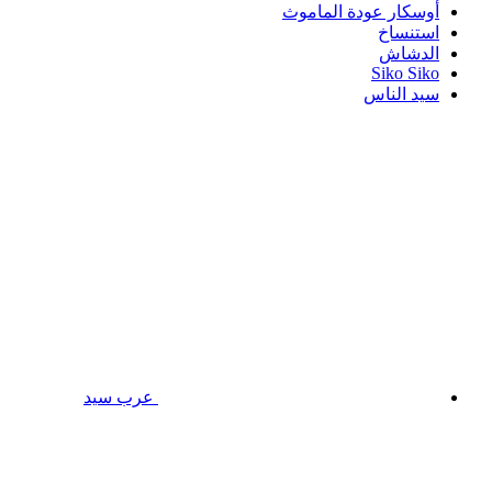
أوسكار عودة الماموث
استنساخ
الدشاش
Siko Siko
سيد الناس
عرب سيد