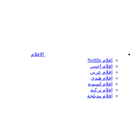
الافلام
افلام Netfilx
افلام اجنبي
افلام عربي
افلام هندى
افلام اسيوية
افلام تركية
افلام مدبلجة