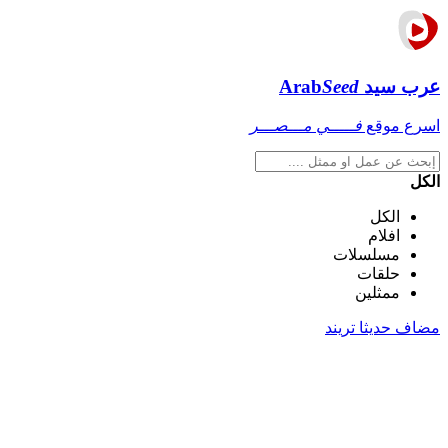
عرب سيد
Seed
Arab
اسرع موقع
فـــــي مـــصـــر
الكل
الكل
افلام
مسلسلات
حلقات
ممثلين
مضاف حديثا
تريند