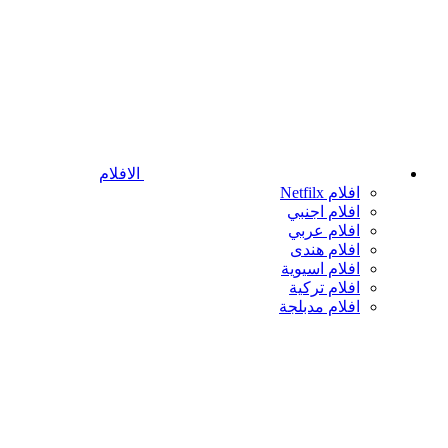
الافلام
افلام Netfilx
افلام اجنبي
افلام عربي
افلام هندى
افلام اسيوية
افلام تركية
افلام مدبلجة