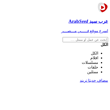
عرب سيد
Seed
Arab
اسرع موقع
فـــــي مـــصـــر
الكل
الكل
افلام
مسلسلات
حلقات
ممثلين
مضاف حديثا
تريند