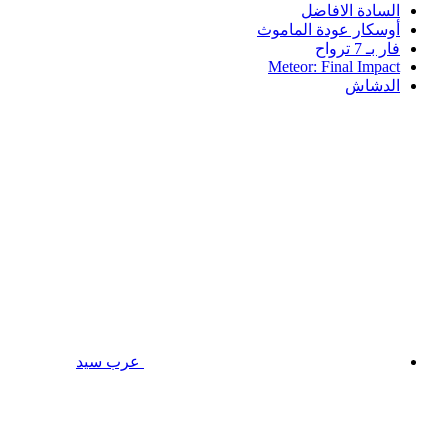
السادة الافاضل
أوسكار عودة الماموث
فار بـ 7 ترواح
Meteor: Final Impact
الدشاش
عرب سيد