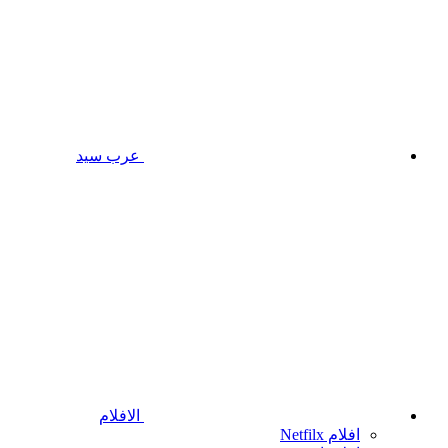
عرب سيد
الافلام
افلام Netfilx