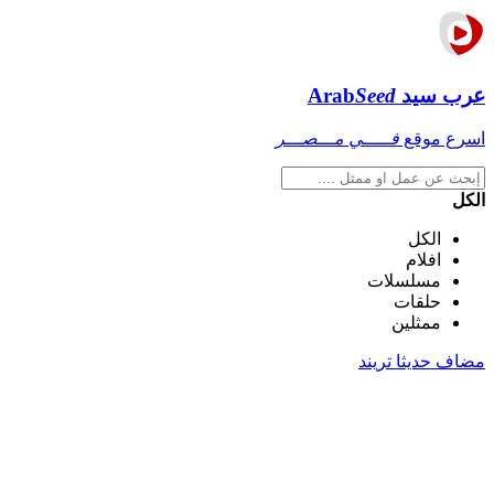
عرب سيد
Seed
Arab
اسرع موقع
فـــــي مـــصـــر
الكل
الكل
افلام
مسلسلات
حلقات
ممثلين
مضاف حديثا
تريند