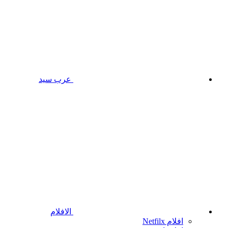
عرب سيد
الافلام
افلام Netfilx