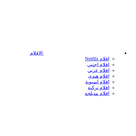
الافلام
افلام Netfilx
افلام اجنبي
افلام عربي
افلام هندى
افلام اسيوية
افلام تركية
افلام مدبلجة