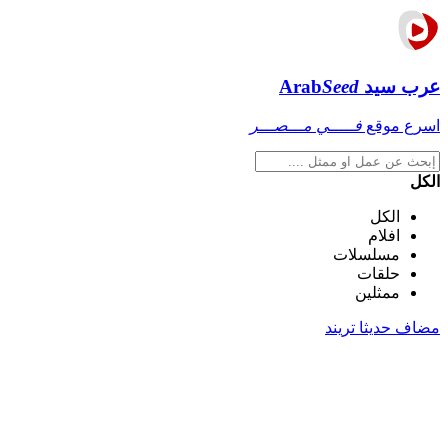
عرب سيد
Seed
Arab
اسرع موقع
فـــــي مـــصـــر
الكل
الكل
افلام
مسلسلات
حلقات
ممثلين
مضاف حديثا
تريند