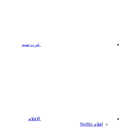
عرب سيد
الافلام
افلام Netfilx