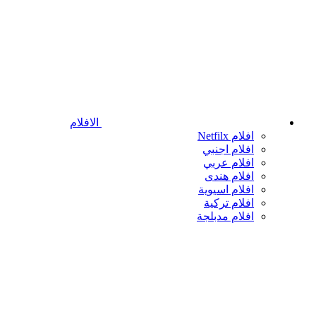
الافلام
افلام Netfilx
افلام اجنبي
افلام عربي
افلام هندى
افلام اسيوية
افلام تركية
افلام مدبلجة