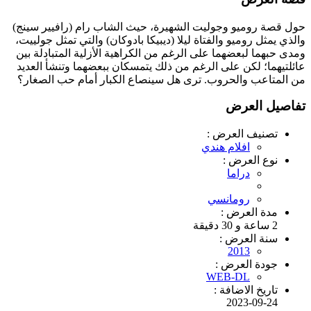
حول قصة روميو وجوليت الشهيرة، حيث الشاب رام (رافيير سينج)
والذي يمثل روميو والفتاة ليلا (ديبيكا بادوكان) والتي تمثل جولييت،
ومدى حبهما لبعضهما على الرغم من الكراهية الأزلية المتبادلة بين
عائلتيهما؛ لكن على الرغم من ذلك يتمسكان ببعضهما وتنشأ العديد
من المتاعب والحروب. ترى هل سينصاع الكبار أمام حب الصغار؟
تفاصيل العرض
تصنيف العرض :
افلام هندي
نوع العرض :
دراما
رومانسي
مدة العرض :
2 ساعة و 30 دقيقة
سنة العرض :
2013
جودة العرض :
WEB-DL
تاريخ الاضافة :
2023-09-24