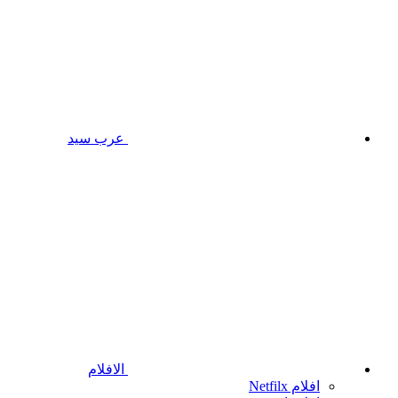
عرب سيد
الافلام
افلام Netfilx