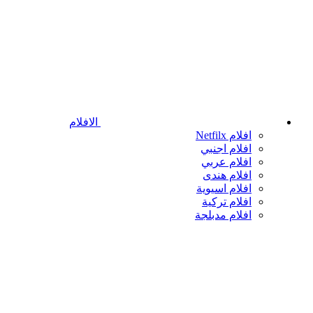
الافلام
افلام Netfilx
افلام اجنبي
افلام عربي
افلام هندى
افلام اسيوية
افلام تركية
افلام مدبلجة