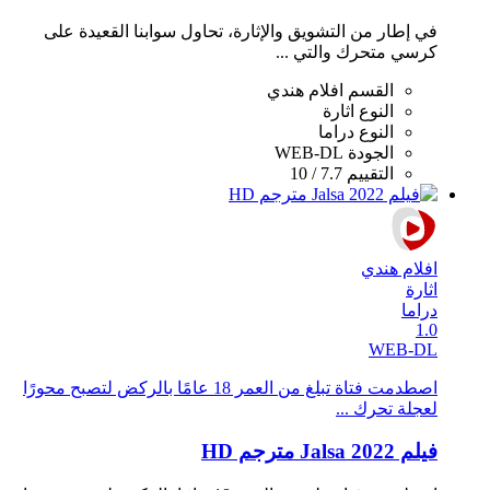
في إطار من التشويق واﻹثارة، تحاول سوابنا القعيدة على
كرسي متحرك والتي ...
القسم
افلام هندي
النوع
اثارة
النوع
دراما
الجودة
WEB-DL
التقييم
7.7 / 10
افلام هندي
اثارة
دراما
1.0
WEB-DL
اصطدمت فتاة تبلغ من العمر 18 عامًا بالركض لتصبح محورًا
لعجلة تحرك ...
فيلم Jalsa 2022 مترجم HD