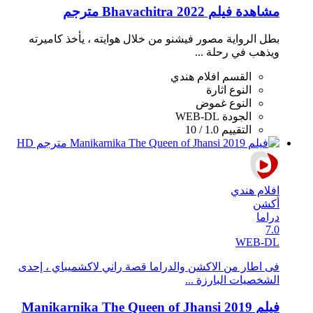
مشاهدة فيلم Bhavachitra 2022 مترجم
بطل الرواية مصور فيشنو من خلال هوايته ، يأخذ كاميرته
ويذهب في رحلة ...
القسم
افلام هندي
النوع
اثارة
النوع
غموض
الجودة
WEB-DL
التقييم
1.0 / 10
افلام هندي
أكشن
دراما
7.0
WEB-DL
فى اطار من الاكشن والدراما قصة راني لاكشميباي ، إحدى
الشخصيات البارزة ...
فيلم Manikarnika The Queen of Jhansi 2019