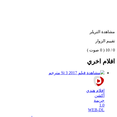
مشاهدة التريلر
تقييم الزوار
0 / 10
( 0 صوت )
افلام اخري
افلام هندي
أكشن
جريمة
1.0
WEB-DL