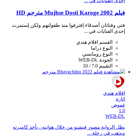
إحدى الفتايات في ...
فيلم Mujhse Dosti Karoge 2002 مترجم HD
فتى وفتاتان أصدقاء إفترقوا منذ طفولتهم ولكن إستمرت
إحدى الفتايات في ...
القسم
افلام هندي
النوع
دراما
النوع
رومانسي
الجودة
WEB-DL
التقييم
7.0 / 10
افلام هندي
اثارة
غموض
1.0
WEB-DL
بطل الرواية مصور فيشنو من خلال هوايته ، يأخذ كاميرته
ويذهب في رحلة ...