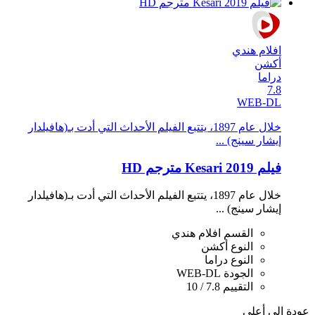
افلام هندي
أكشن
دراما
7.8
WEB-DL
خلال عام 1897، يتتبع الفيلم اﻷحداث التي أدت بـ(هافيلدار
إيشار سينج) ...
فيلم Kesari 2019 مترجم HD
خلال عام 1897، يتتبع الفيلم اﻷحداث التي أدت بـ(هافيلدار
إيشار سينج) ...
القسم
افلام هندي
النوع
أكشن
النوع
دراما
الجودة
WEB-DL
التقييم
7.8 / 10
عودة الى أعلي