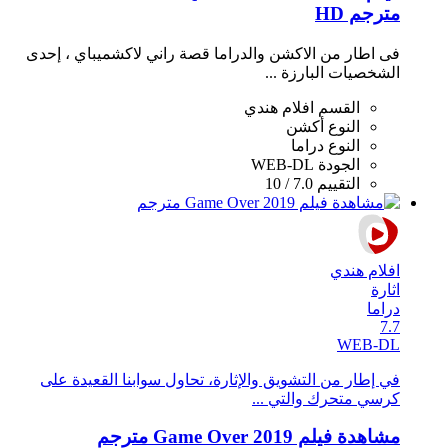
مترجم HD
فى اطار من الاكشن والدراما قصة راني لاكشميباي ، إحدى
الشخصيات البارزة ...
القسم
افلام هندي
النوع
أكشن
النوع
دراما
الجودة
WEB-DL
التقييم
7.0 / 10
افلام هندي
اثارة
دراما
7.7
WEB-DL
في إطار من التشويق واﻹثارة، تحاول سوابنا القعيدة على
كرسي متحرك والتي ...
مشاهدة فيلم Game Over 2019 مترجم