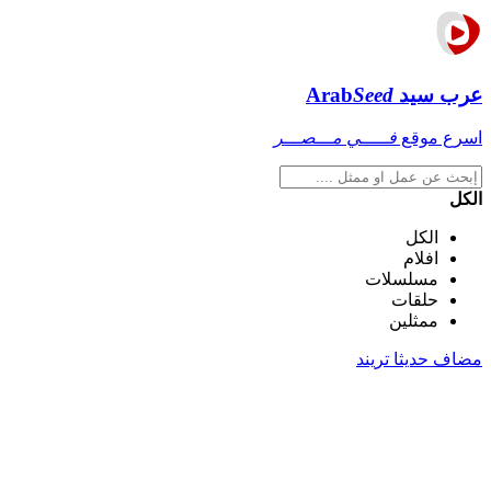
عرب سيد
Seed
Arab
اسرع موقع
فـــــي مـــصـــر
الكل
الكل
افلام
مسلسلات
حلقات
ممثلين
مضاف حديثا
تريند