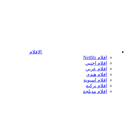
الافلام
افلام Netfilx
افلام اجنبي
افلام عربي
افلام هندى
افلام اسيوية
افلام تركية
افلام مدبلجة