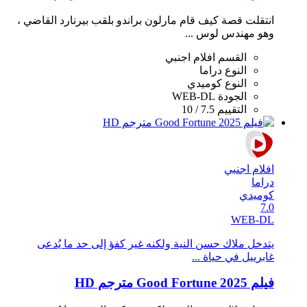
انتقلت قصة كيف قام مارلون براندو بلقب بيرنارد القاضي ،
وهو مهندس لوس ...
القسم
افلام اجنبي
النوع
دراما
النوع
كوميدي
الجودة
WEB-DL
التقييم
7.5 / 10
افلام اجنبي
دراما
كوميدي
7.0
WEB-DL
يتدخل ملاك حسن النية ولكنه غير كفؤ إلى حد ما يُدعى
غابرييل في حياة ...
فيلم Good Fortune 2025 مترجم HD