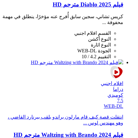
فيلم Diablo 2025 مترجم HD
كريس تشاني، سجين سابق أُفرج عنه مؤخرًا، ينطلق في مهمة
محفوفة ...
القسم
افلام اجنبي
النوع
أكشن
النوع
اثارة
الجودة
WEB-DL
التقييم
4.2 / 10
افلام اجنبي
دراما
كوميدي
7.5
WEB-DL
انتقلت قصة كيف قام مارلون براندو بلقب بيرنارد القاضي ،
وهو مهندس لوس ...
فيلم Waltzing with Brando 2024 مترجم HD