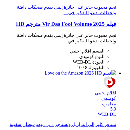
نجم محبوب حائز على جائزة إيمي يقدم ضحكات دافئة
ولحظات تدعو للتفكير في ...
فيلم Vir Das Fool Volume 2025 مترجم HD
نجم محبوب حائز على جائزة إيمي يقدم ضحكات دافئة
ولحظات تدعو للتفكير في ...
القسم
افلام اجنبي
النوع
كوميدي
الجودة
WEB-DL
التقييم
8.4 / 10
افلام اجنبي
كوميدي
مغامرة
5.9
WEB-DL
تسافر كلير إلى البرازيل وتستأجر داني، وهو قبطان سفينة
نهرية، ...