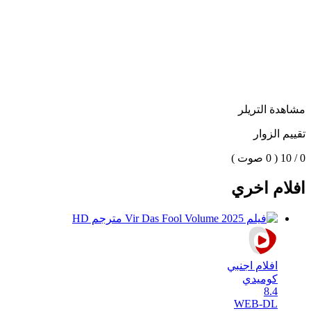
مشاهدة التريلر
تقييم الزوار
0 / 10
( 0 صوت )
افلام اخري
افلام اجنبي
كوميدي
8.4
WEB-DL