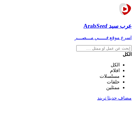
عرب سيد
Seed
Arab
اسرع موقع
فـــــي مـــصـــر
الكل
الكل
افلام
مسلسلات
حلقات
ممثلين
مضاف حديثا
تريند