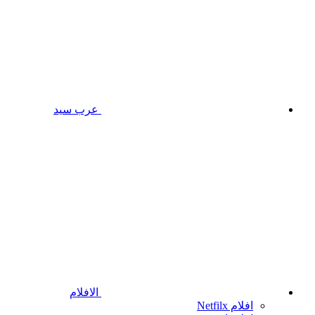
عرب سيد
الافلام
افلام Netfilx