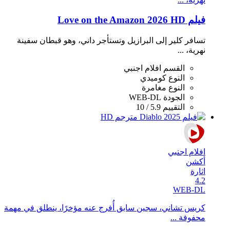
فيلم Love on the Amazon 2026 HD
تسافر كلير إلى البرازيل وتستأجر داني، وهو قبطان سفينة
نهرية، ...
القسم
افلام اجنبي
النوع
كوميدي
النوع
مغامرة
الجودة
WEB-DL
التقييم
5.9 / 10
افلام اجنبي
أكشن
اثارة
4.2
WEB-DL
كريس تشاني، سجين سابق أُفرج عنه مؤخرًا، ينطلق في مهمة
محفوفة ...