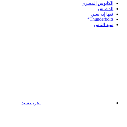
الكابوس المصري
الدشاش
فيها إيه يعني
Thunderbolts*
سيد الناس
عرب سيد