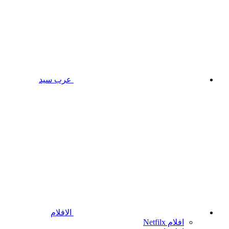
عرب سيد
الافلام
افلام Netfilx