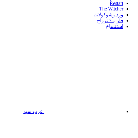
Restart
The Witcher
ورد وشوكولاتة
فار بـ 7 ترواح
استنساخ
عرب سيد