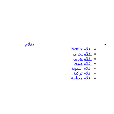
الافلام
افلام Netfilx
افلام اجنبي
افلام عربي
افلام هندى
افلام اسيوية
افلام تركية
افلام مدبلجة