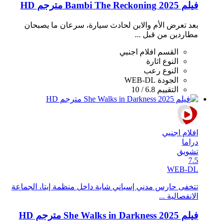
فيلم Bambi The Reckoning 2025 مترجم HD
بعد تعرض الأم والابن لحادث سيارة، سرعان ما يصبحان
مطاردين من قبل ...
القسم
افلام اجنبي
النوع
اثارة
النوع
رعب
الجودة
WEB-DL
التقييم
6.8 / 10
افلام اجنبي
دراما
تشويق
7.5
WEB-DL
تتخفى حارس مدني إسباني شابة داخل منظمة إيتا، الجماعة
الانفصالية ...
فيلم She Walks in Darkness 2025 مترجم HD