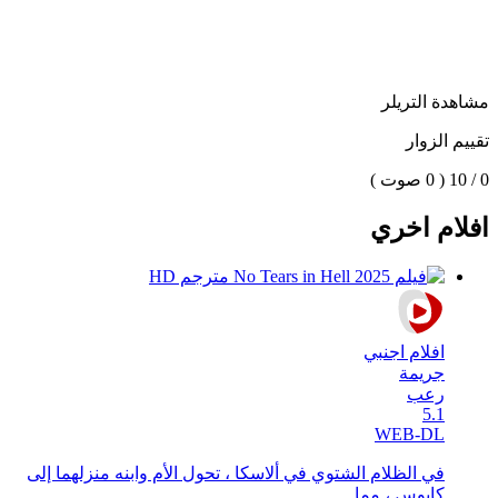
مشاهدة التريلر
تقييم الزوار
0 / 10
( 0 صوت )
افلام اخري
افلام اجنبي
جريمة
رعب
5.1
WEB-DL
في الظلام الشتوي في ألاسكا ، تحول الأم وابنه منزلهما إلى
كابوس ، مما ...