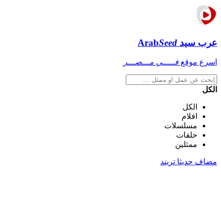
عرب سيد
Seed
Arab
اسرع موقع
فـــــي مـــصـــر
الكل
الكل
افلام
مسلسلات
حلقات
ممثلين
مضاف حديثا
تريند