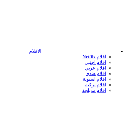
الافلام
افلام Netfilx
افلام اجنبي
افلام عربي
افلام هندى
افلام اسيوية
افلام تركية
افلام مدبلجة