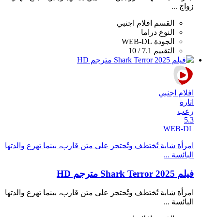
زواج ...
القسم
افلام اجنبي
النوع
دراما
الجودة
WEB-DL
التقييم
7.1 / 10
افلام اجنبي
اثارة
رعب
5.3
WEB-DL
امرأة شابة تُختطف وتُحتجز على متن قارب، بينما تهرع والدتها
البائسة ...
فيلم Shark Terror 2025 مترجم HD
امرأة شابة تُختطف وتُحتجز على متن قارب، بينما تهرع والدتها
البائسة ...