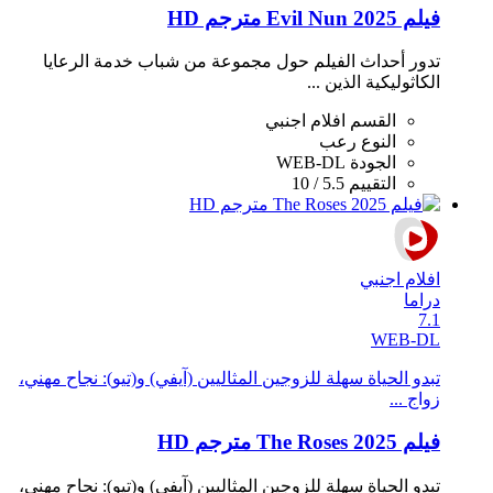
فيلم Evil Nun 2025 مترجم HD
تدور أحداث الفيلم حول مجموعة من شباب خدمة الرعايا
الكاثوليكية الذين ...
القسم
افلام اجنبي
النوع
رعب
الجودة
WEB-DL
التقييم
5.5 / 10
افلام اجنبي
دراما
7.1
WEB-DL
تبدو الحياة سهلة للزوجين المثاليين (آيفي) و(تيو): نجاح مهني،
زواج ...
فيلم The Roses 2025 مترجم HD
تبدو الحياة سهلة للزوجين المثاليين (آيفي) و(تيو): نجاح مهني،