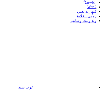
Darwish
War 2
فيها إيه يعني
روكي الغلابة
ولد وبنت وشايب
عرب سيد