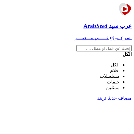
عرب سيد
Seed
Arab
اسرع موقع
فـــــي مـــصـــر
الكل
الكل
افلام
مسلسلات
حلقات
ممثلين
مضاف حديثا
تريند