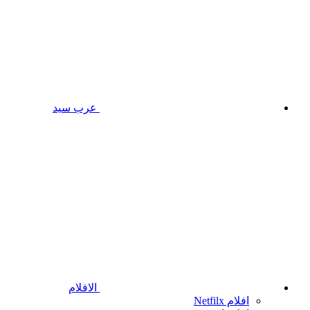
عرب سيد
الافلام
افلام Netfilx