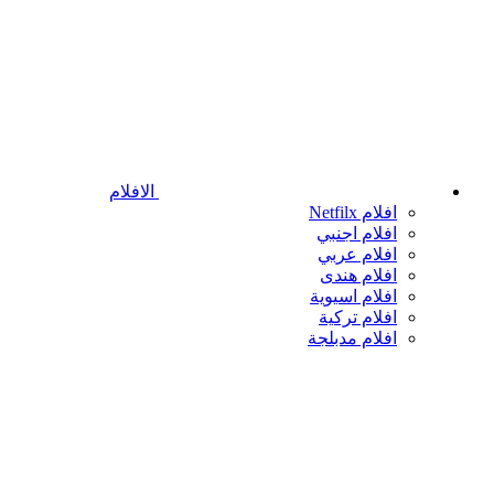
الافلام
افلام Netfilx
افلام اجنبي
افلام عربي
افلام هندى
افلام اسيوية
افلام تركية
افلام مدبلجة