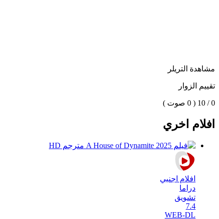
مشاهدة التريلر
تقييم الزوار
0 / 10
( 0 صوت )
افلام اخري
افلام اجنبي
دراما
تشويق
7.4
WEB-DL