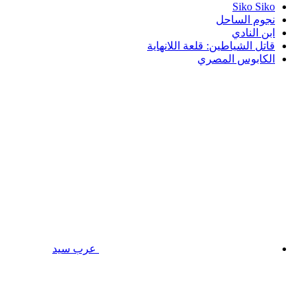
Siko Siko
نجوم الساحل
ابن النادي
قاتل الشياطين: قلعة اللانهاية
الكابوس المصري
عرب سيد