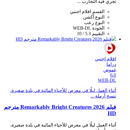
تجري فيه التجارب ...
القسم
افلام اجنبي
النوع
أكشن
النوع
رعب
الجودة
WEB-DL
التقييم
5.3 / 10
افلام اجنبي
دراما
غموض
6.0
WEB-DL
أثناء العمل ليلًا في معرض للأحياء المائية في بلدة صغيرة،
تنسج أرملة ...
فيلم Remarkably Bright Creatures 2026 مترجم
HD
أثناء العمل ليلًا في معرض للأحياء المائية في بلدة صغيرة،