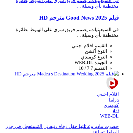
في السبعينيات، يصمم فريق سري على الهبوط بطائرة
مختطفة بأي وسيلة ...
فيلم Good News 2025 مترجم HD
في السبعينيات، يصمم فريق سري على الهبوط بطائرة
مختطفة بأي وسيلة ...
القسم
افلام اجنبي
النوع
أكشن
النوع
كوميدي
الجودة
WEB-DL
التقييم
7.7 / 10
افلام اجنبي
دراما
كوميدي
4.0
WEB-DL
حضرت ماديا وعائلتها حفل زفاف تيفاني المُستعجل في جزر
البهاما. تصاعد ...