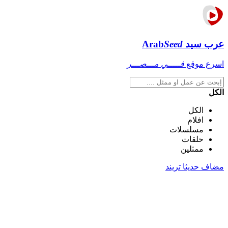
عرب سيد
Seed
Arab
اسرع موقع
فـــــي مـــصـــر
الكل
الكل
افلام
مسلسلات
حلقات
ممثلين
مضاف حديثا
تريند