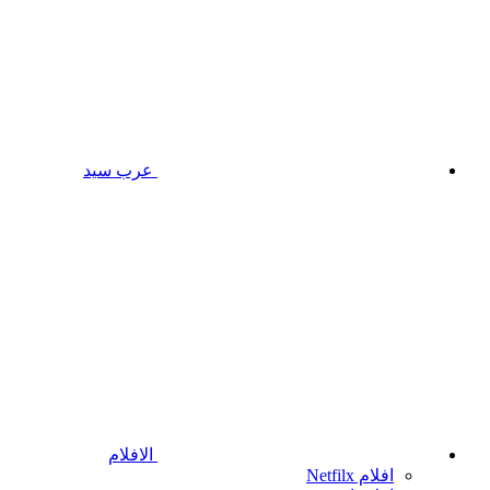
عرب سيد
الافلام
افلام Netfilx