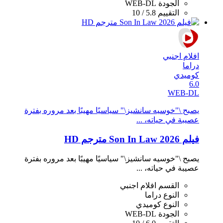
الجودة
WEB-DL
التقييم
5.8 / 10
افلام اجنبي
دراما
كوميدي
6.0
WEB-DL
يصبح \"خوسيه سانشيز\" سياسيًا مهيبًا بعد مروره بفترة
عصيبة في حياته، ...
فيلم Son In Law 2026 مترجم HD
يصبح \"خوسيه سانشيز\" سياسيًا مهيبًا بعد مروره بفترة
عصيبة في حياته، ...
القسم
افلام اجنبي
النوع
دراما
النوع
كوميدي
الجودة
WEB-DL