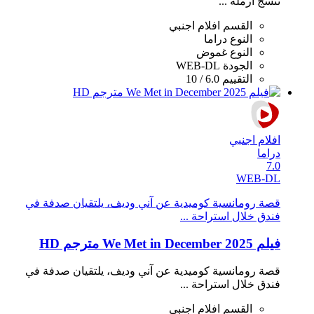
تنسج أرملة ...
القسم
افلام اجنبي
النوع
دراما
النوع
غموض
الجودة
WEB-DL
التقييم
6.0 / 10
افلام اجنبي
دراما
7.0
WEB-DL
قصة رومانسية كوميدية عن آني وديف، يلتقيان صدفة في
فندق خلال استراحة ...
فيلم We Met in December 2025 مترجم HD
قصة رومانسية كوميدية عن آني وديف، يلتقيان صدفة في
فندق خلال استراحة ...
القسم
افلام اجنبي