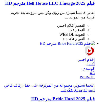
فيلم Hell House LLC Lineage 2025 مترجم HD
تعاني فانيسا شيبرد من رؤى وكوابيس مروّعة بعد تجربة
قريبة من الموت. ...
القسم
افلام اجنبي
النوع
رعب
الجودة
WEB-DL
التقييم
4.4 / 10
افلام اجنبي
أكشن
كوميدي
4.3
WEB-DL
عندما تستولي مجموعة من المرتزقة على حفل زفاف فاخر،
ليس لديهم أي فكرة ...
فيلم Bride Hard 2025 مترجم HD