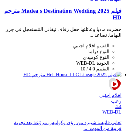
فيلم Madea s Destination Wedding 2025 مترجم
HD
حضرت ماديا وعائلتها حفل زفاف تيفاني المُستعجل في جزر
البهاما. تصاعد ...
القسم
افلام اجنبي
النوع
دراما
النوع
كوميدي
الجودة
WEB-DL
التقييم
4.0 / 10
افلام اجنبي
رعب
4.4
WEB-DL
تعاني فانيسا شيبرد من رؤى وكوابيس مروّعة بعد تجربة
قريبة من الموت. ...