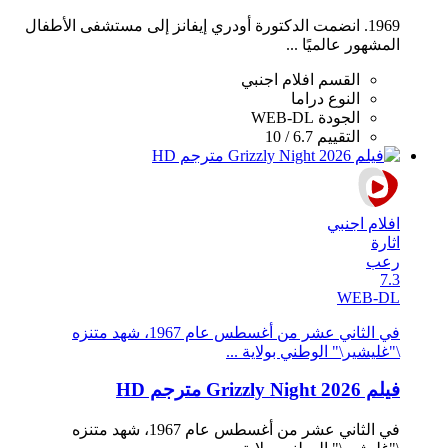
1969. انضمت الدكتورة أودري إيفانز إلى مستشفى الأطفال
المشهور عالميًا ...
القسم
افلام اجنبي
النوع
دراما
الجودة
WEB-DL
التقييم
6.7 / 10
افلام اجنبي
اثارة
رعب
7.3
WEB-DL
في الثاني عشر من أغسطس عام 1967، شهد متنزه
\"غليشير\" الوطني بولاية ...
فيلم Grizzly Night 2026 مترجم HD
في الثاني عشر من أغسطس عام 1967، شهد متنزه