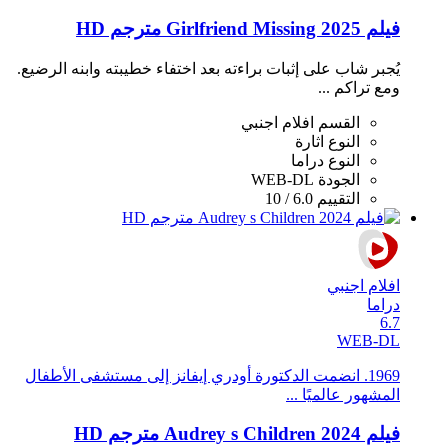
فيلم Girlfriend Missing 2025 مترجم HD
يُجبر شاب على إثبات براءته بعد اختفاء خطيبته وابنه الرضيع.
ومع تراكم ...
القسم
افلام اجنبي
النوع
اثارة
النوع
دراما
الجودة
WEB-DL
التقييم
6.0 / 10
افلام اجنبي
دراما
6.7
WEB-DL
1969. انضمت الدكتورة أودري إيفانز إلى مستشفى الأطفال
المشهور عالميًا ...
فيلم Audrey s Children 2024 مترجم HD