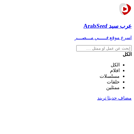
عرب سيد
Seed
Arab
اسرع موقع
فـــــي مـــصـــر
الكل
الكل
افلام
مسلسلات
حلقات
ممثلين
مضاف حديثا
تريند