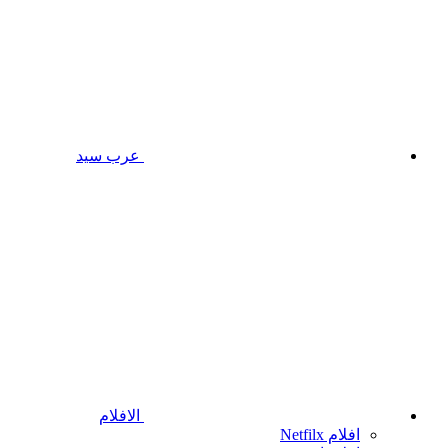
عرب سيد
الافلام
افلام Netfilx