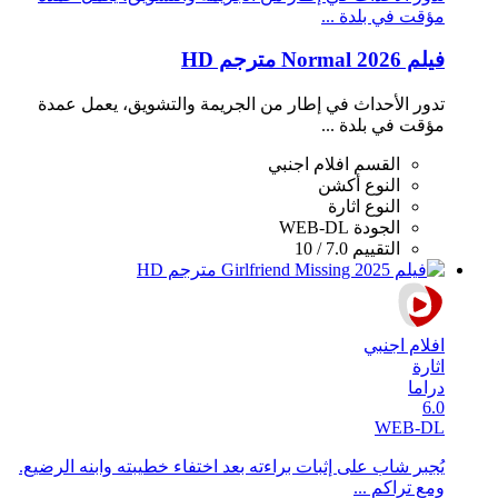
مؤقت في بلدة ...
فيلم Normal 2026 مترجم HD
تدور الأحداث في إطار من الجريمة والتشويق، يعمل عمدة
مؤقت في بلدة ...
القسم
افلام اجنبي
النوع
أكشن
النوع
اثارة
الجودة
WEB-DL
التقييم
7.0 / 10
افلام اجنبي
اثارة
دراما
6.0
WEB-DL
يُجبر شاب على إثبات براءته بعد اختفاء خطيبته وابنه الرضيع.
ومع تراكم ...