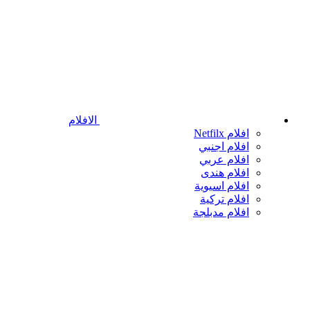
الافلام
افلام Netfilx
افلام اجنبي
افلام عربي
افلام هندى
افلام اسيوية
افلام تركية
افلام مدبلجة