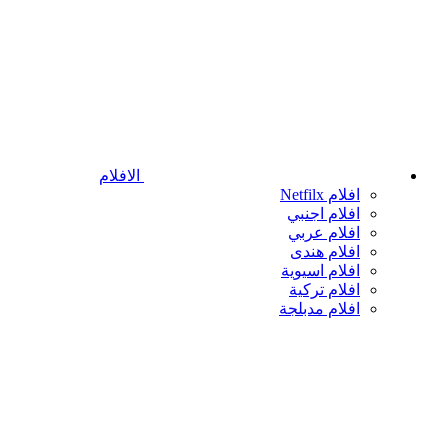
الافلام
افلام Netfilx
افلام اجنبي
افلام عربي
افلام هندى
افلام اسيوية
افلام تركية
افلام مدبلجة