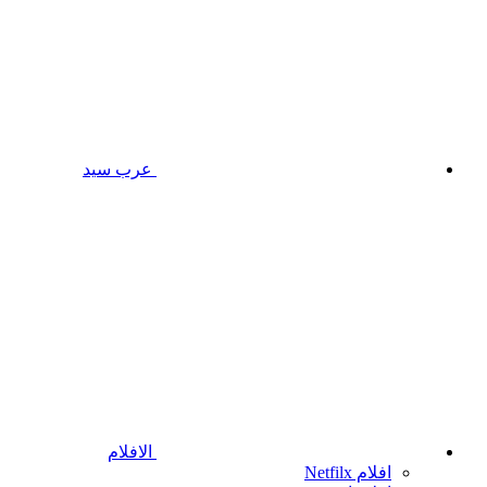
عرب سيد
الافلام
افلام Netfilx