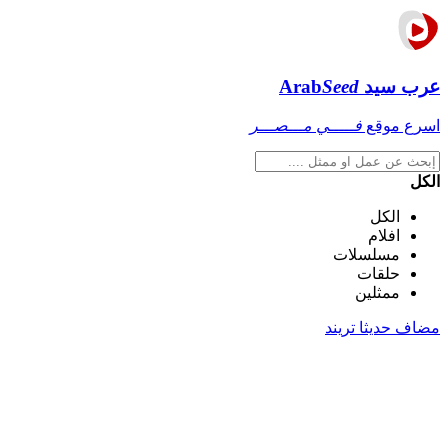
عرب سيد
Seed
Arab
اسرع موقع
فـــــي مـــصـــر
الكل
الكل
افلام
مسلسلات
حلقات
ممثلين
مضاف حديثا
تريند