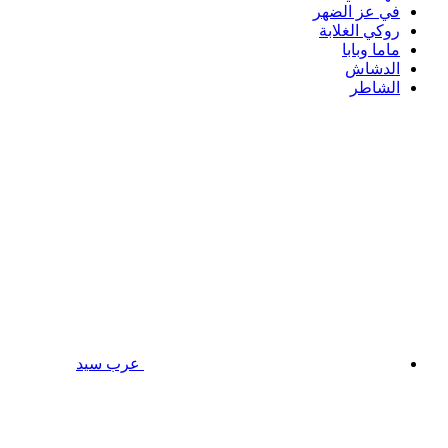
في عز الضهر
روكي الغلابة
ماما وبابا
الدشاش
الشاطر
عرب سيد