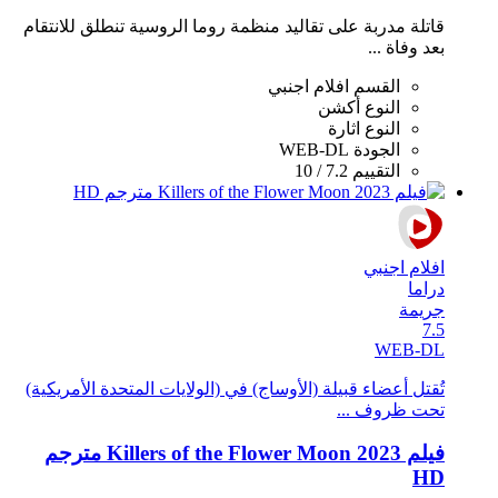
قاتلة مدربة على تقاليد منظمة روما الروسية تنطلق للانتقام
بعد وفاة ...
القسم
افلام اجنبي
النوع
أكشن
النوع
اثارة
الجودة
WEB-DL
التقييم
7.2 / 10
افلام اجنبي
دراما
جريمة
7.5
WEB-DL
تُقتل أعضاء قبيلة (الأوساج) في (الولايات المتحدة الأمريكية)
تحت ظروف ...
فيلم Killers of the Flower Moon 2023 مترجم
HD