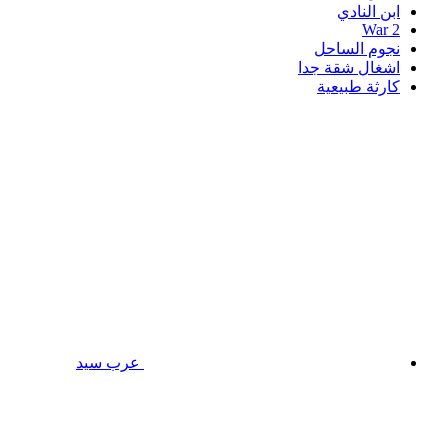
ابن النادي
War 2
نجوم الساحل
اشغال شقة جدا
كارثة طبيعية
عرب سيد