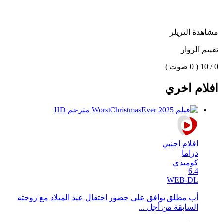
مشاهدة التريلر
تقييم الزوار
0 / 10
( 0 صوت )
افلام اخري
افلام اجنبي
دراما
كوميدي
6.4
WEB-DL
أب مطلق يوافق على حضور احتفال عيد الميلاد مع زوجته
السابقة من أجل ...