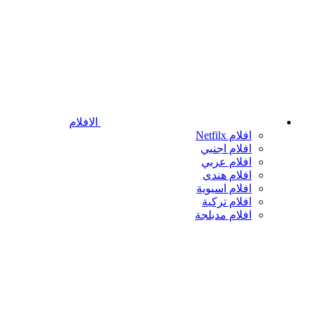
الافلام
افلام Netfilx
افلام اجنبي
افلام عربي
افلام هندى
افلام اسيوية
افلام تركية
افلام مدبلجة