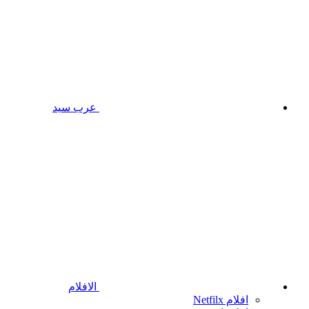
عرب سيد
الافلام
افلام Netfilx