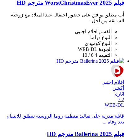
فيلم WorstChristmasEver 2025 مترجم HD
أب مطلق يوافق على حضور احتفال عيد الميلاد مع زوجته
السابقة من أجل ...
القسم
افلام اجنبي
النوع
دراما
النوع
كوميدي
الجودة
WEB-DL
التقييم
6.4 / 10
افلام اجنبي
أكشن
اثارة
7.2
WEB-DL
قاتلة مدربة على تقاليد منظمة روما الروسية تنطلق للانتقام
بعد وفاة ...
فيلم Ballerina 2025 مترجم HD