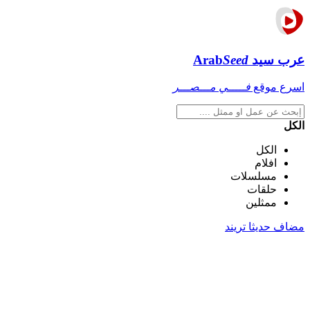
عرب سيد
Seed
Arab
اسرع موقع
فـــــي مـــصـــر
الكل
الكل
افلام
مسلسلات
حلقات
ممثلين
مضاف حديثا
تريند