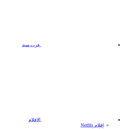
عرب سيد
الافلام
افلام Netfilx