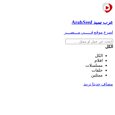
عرب سيد
Seed
Arab
اسرع موقع
فـــــي مـــصـــر
الكل
الكل
افلام
مسلسلات
حلقات
ممثلين
مضاف حديثا
تريند