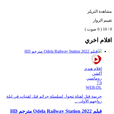
مشاهدة التريلر
تقييم الزوار
0 / 10
( 0 صوت )
افلام اخري
افلام هندي
أكشن
رومانسي
7.9
WEB-DL
جريمة قتل لفتاة تتحول لسلسلة جرائم قتل لفتيات في ليلة
زواجهم الأولى ...
فيلم Odela Railway Station 2022 مترجم HD