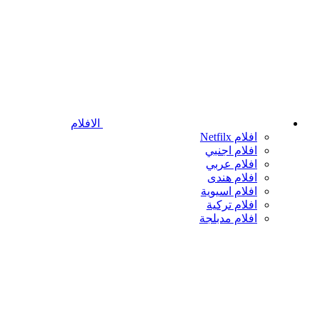
الافلام
افلام Netfilx
افلام اجنبي
افلام عربي
افلام هندى
افلام اسيوية
افلام تركية
افلام مدبلجة