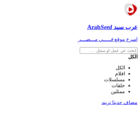
عرب سيد
Seed
Arab
اسرع موقع
فـــــي مـــصـــر
الكل
الكل
افلام
مسلسلات
حلقات
ممثلين
مضاف حديثا
تريند