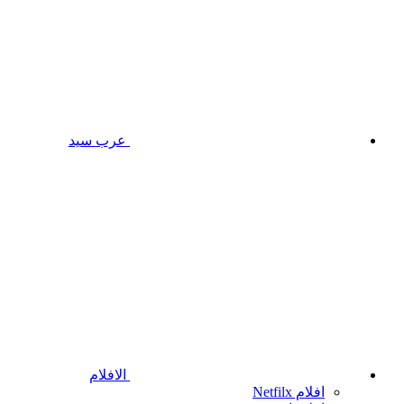
عرب سيد
الافلام
افلام Netfilx