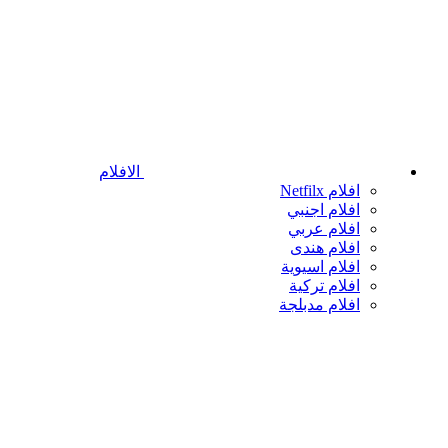
الافلام
افلام Netfilx
افلام اجنبي
افلام عربي
افلام هندى
افلام اسيوية
افلام تركية
افلام مدبلجة