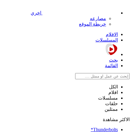
اخري
مصارعه
خريطة الموقع
الافلام
المسلسلات
بحث
القائمة
الكل
افلام
مسلسلات
حلقات
ممثلين
الاكثر مشاهدة
Thunderbolts*