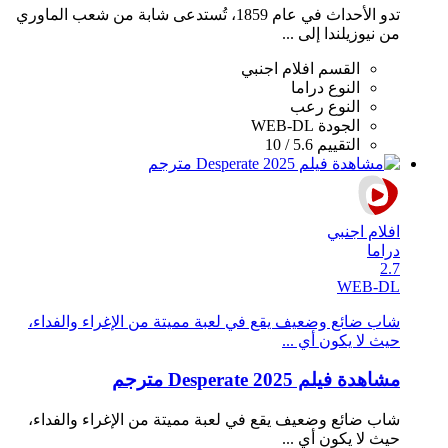
تدو الأحداث في عام 1859، تُستدعى شابة من شعب الماوري
من نيوزيلندا إلى ...
القسم
افلام اجنبي
النوع
دراما
النوع
رعب
الجودة
WEB-DL
التقييم
5.6 / 10
افلام اجنبي
دراما
2.7
WEB-DL
شاب ضائع وضعيف يقع في لعبة مميتة من الإغراء والفداء،
حيث لا يكون أي ...
مشاهدة فيلم Desperate 2025 مترجم
شاب ضائع وضعيف يقع في لعبة مميتة من الإغراء والفداء،
حيث لا يكون أي ...