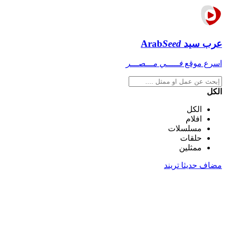
عرب سيد
Seed
Arab
اسرع موقع
فـــــي مـــصـــر
الكل
الكل
افلام
مسلسلات
حلقات
ممثلين
مضاف حديثا
تريند