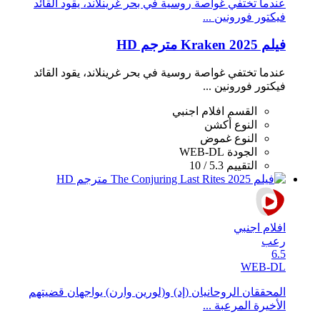
عندما تختفي غواصة روسية في بحر غرينلاند، يقود القائد
فيكتور فورونين ...
فيلم Kraken 2025 مترجم HD
عندما تختفي غواصة روسية في بحر غرينلاند، يقود القائد
فيكتور فورونين ...
القسم
افلام اجنبي
النوع
أكشن
النوع
غموض
الجودة
WEB-DL
التقييم
5.3 / 10
افلام اجنبي
رعب
6.5
WEB-DL
المحققان الروحانيان (إد) و(لورين وارن) يواجهان قضيتهم
الأخيرة المرعبة ...