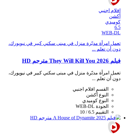
افلام اجنبي
أكشن
كوميدي
6.5
WEB-DL
تعمل امرأة مدبّرة منزل في مبنى سكني كبير في نيويورك،
دون أن تعلم ...
فيلم They Will Kill You 2026 مترجم HD
تعمل امرأة مدبّرة منزل في مبنى سكني كبير في نيويورك،
دون أن تعلم ...
القسم
افلام اجنبي
النوع
أكشن
النوع
كوميدي
الجودة
WEB-DL
التقييم
6.5 / 10