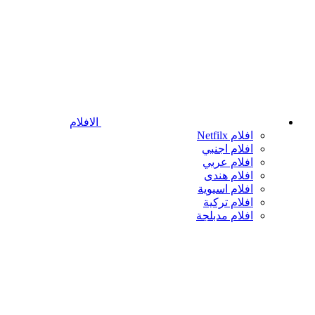
الافلام
افلام Netfilx
افلام اجنبي
افلام عربي
افلام هندى
افلام اسيوية
افلام تركية
افلام مدبلجة