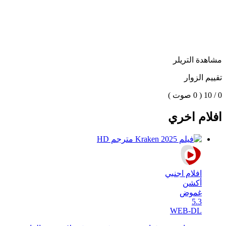
مشاهدة التريلر
تقييم الزوار
0 / 10
( 0 صوت )
افلام اخري
افلام اجنبي
أكشن
غموض
5.3
WEB-DL