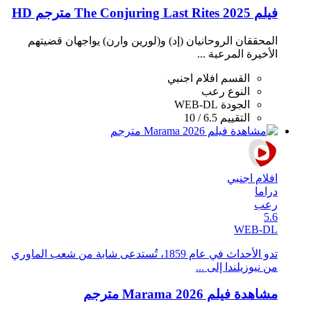
فيلم The Conjuring Last Rites 2025 مترجم HD
المحققان الروحانيان (إد) و(لورين وارن) يواجهان قضيتهم
الأخيرة المرعبة ...
القسم
افلام اجنبي
النوع
رعب
الجودة
WEB-DL
التقييم
6.5 / 10
افلام اجنبي
دراما
رعب
5.6
WEB-DL
تدو الأحداث في عام 1859، تُستدعى شابة من شعب الماوري
من نيوزيلندا إلى ...
مشاهدة فيلم Marama 2026 مترجم