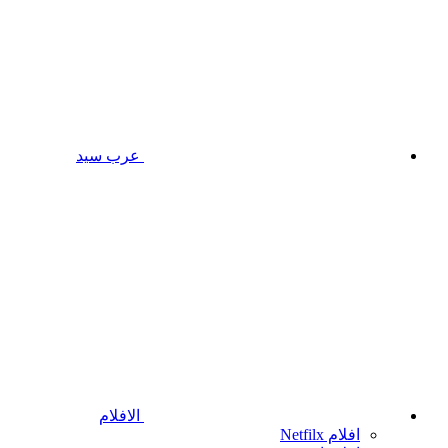
عرب سيد
الافلام
افلام Netfilx