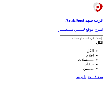
عرب سيد
Seed
Arab
اسرع موقع
فـــــي مـــصـــر
الكل
الكل
افلام
مسلسلات
حلقات
ممثلين
مضاف حديثا
تريند