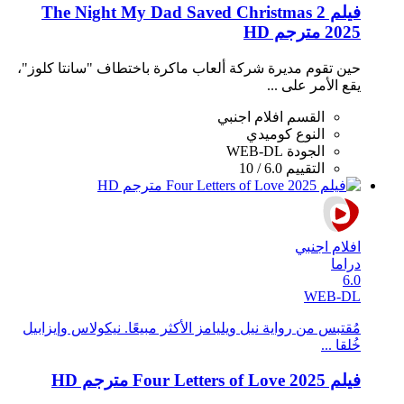
فيلم The Night My Dad Saved Christmas 2
2025 مترجم HD
حين تقوم مديرة شركة ألعاب ماكرة باختطاف "سانتا كلوز"،
يقع الأمر على ...
القسم
افلام اجنبي
النوع
كوميدي
الجودة
WEB-DL
التقييم
6.0 / 10
افلام اجنبي
دراما
6.0
WEB-DL
مُقتبس من رواية نيل ويليامز الأكثر مبيعًا. نيكولاس وإيزابيل
خُلقا ...
فيلم Four Letters of Love 2025 مترجم HD