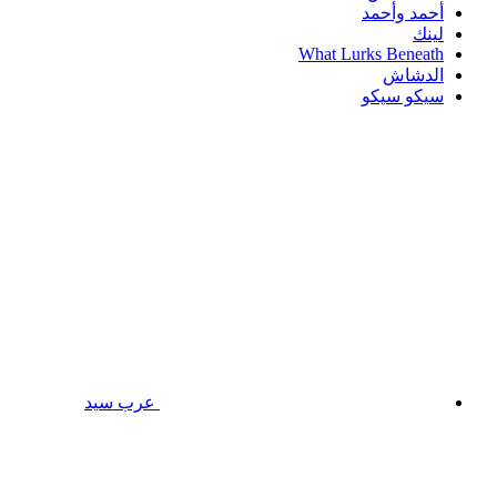
أحمد وأحمد
لينك
What Lurks Beneath
الدشاش
سيكو سيكو
عرب سيد