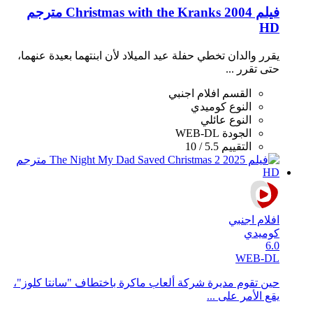
فيلم Christmas with the Kranks 2004 مترجم
HD
يقرر والدان تخطي حفلة عيد الميلاد لأن ابنتهما بعيدة عنهما،
حتى تقرر ...
القسم
افلام اجنبي
النوع
كوميدي
النوع
عائلي
الجودة
WEB-DL
التقييم
5.5 / 10
افلام اجنبي
كوميدي
6.0
WEB-DL
حين تقوم مديرة شركة ألعاب ماكرة باختطاف "سانتا كلوز"،
يقع الأمر على ...