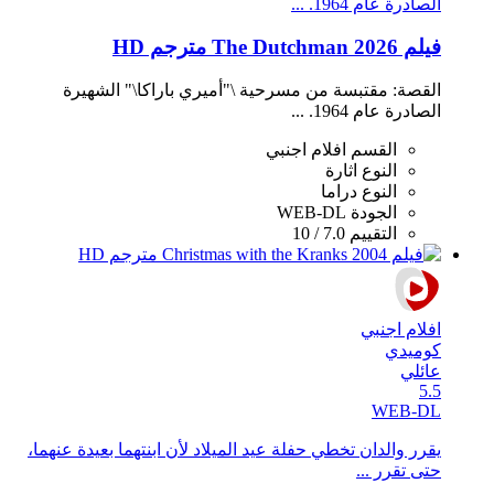
الصادرة عام 1964. ...
فيلم The Dutchman 2026 مترجم HD
القصة: مقتبسة من مسرحية \"أميري باراكا\" الشهيرة
الصادرة عام 1964. ...
القسم
افلام اجنبي
النوع
اثارة
النوع
دراما
الجودة
WEB-DL
التقييم
7.0 / 10
افلام اجنبي
كوميدي
عائلي
5.5
WEB-DL
يقرر والدان تخطي حفلة عيد الميلاد لأن ابنتهما بعيدة عنهما،
حتى تقرر ...