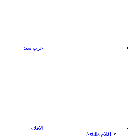
عرب سيد
الافلام
افلام Netfilx