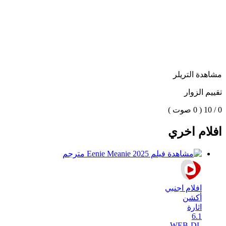
مشاهدة التريلر
تقييم الزوار
0 / 10
( 0 صوت )
افلام اخري
افلام اجنبي
أكشن
اثارة
6.1
WEB-DL