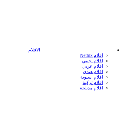
الافلام
افلام Netfilx
افلام اجنبي
افلام عربي
افلام هندى
افلام اسيوية
افلام تركية
افلام مدبلجة