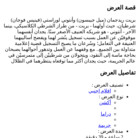
قصة العرض
بريت ريدجمان (ميل جيبسون) وأنتوني لوراستي (فينيس فوجان)
شرطيان، حيث أولهما - بريت - من طراز الشرطي الكلاسيكي، بينما
الآخر - أنتوني - هو شريكه العنيف الأصغر سنًا. يجدان أنفسهما
موقوفيّن عن العمل بسبب تسجيل ينُشر لهما ويفضح أساليبهما
العنيفة في التعامل؛ وسُرعان ما يصبح التسجيل قضية إعلامية
متداولة بين الجميع.. مع وقفهما عن العمل وتدهور أحوالهما يصبحان
بحاجة ماسة إلى النقود، ويتحولان من شرطييْن إلى متمرسيْن في
عالم الجريمة، حيث يجدان أكثر مما توقعاه ينتظرهما في الظلال
تفاصيل العرض
تصنيف العرض :
افلام اجنبي
نوع العرض :
أكشن
دراما
جريمة
مدة العرض :
2 ساعة و 39 دقيقة