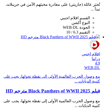
تُجبَر عائلة (جاريتي) على مغادرة مخبئهم الآمن في جرينلاند،
تبدأ ...
القسم
افلام اجنبي
النوع
أكشن
الجودة
WEB-DL
التقييم
6.3 / 10
افلام اجنبي
دراما
4.9
WEB-DL
مع وصول الحرب العالمية الأولى إلى نقطة تحولها، يجب على
كتيبة الدبابات ...
فيلم Black Panthers of WWII 2025 مترجم HD
مع وصول الحرب العالمية الأولى إلى نقطة تحولها، يجب على
كتيبة الدبابات ...