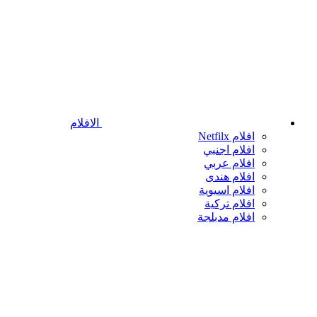
الافلام
افلام Netfilx
افلام اجنبي
افلام عربي
افلام هندى
افلام اسيوية
افلام تركية
افلام مدبلجة