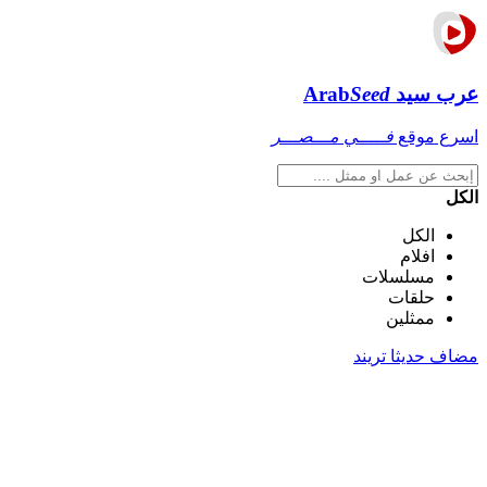
عرب سيد
Seed
Arab
اسرع موقع
فـــــي مـــصـــر
الكل
الكل
افلام
مسلسلات
حلقات
ممثلين
مضاف حديثا
تريند