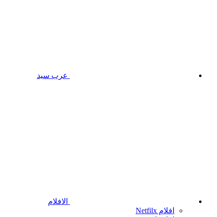
عرب سيد
الافلام
افلام Netfilx